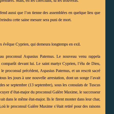
premiers. Mais, en les cherchant, tu les trouveras.
défend aussi que l’on tienne des assemblées en quelque lieu que
freindra cette saine mesure sera puni de mort.
eux évêque Cyprien, qui demeura longtemps en exil.
au proconsul Aspasius Paternus. Le nouveau venu rappela
comparût devant lui. Le saint martyr Cyprien, l’élu de Dieu,
 le proconsul précédent, Aspasius Paternus, et un rescrit sacré
t tous les jours à une nouvelle arrestation, dont un songe l’avait
s Ides se septembre (13 septembre), sous les consulats de Tuscus
 l’écuyer d’état-major du proconsul Galère Maxime, le successeur
ait dans le même état-major. Ils le firent monter dans leur char,
ti,où le proconsul Galère Maxime s’était retiré pour des raisons