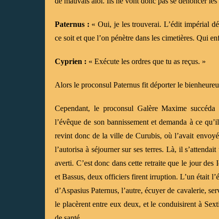
de mauvais aloi. Ils ne vont donc pas se dénoncer les 
Paternus :
« Oui, je les trouverai. L’édit impérial 
ce soit et que l’on pénètre dans les cimetières. Qui en
Cyprien :
« Exécute les ordres que tu as reçus. »
Alors le proconsul Paternus fit déporter le bienheur
Cependant, le proconsul Galère Maxime succéda 
l’évêque de son bannissement et demanda à ce qu’il 
revint donc de la ville de Curubis, où l’avait envoyé
l’autorisa à séjourner sur ses terres. Là, il s’attendai
averti. C’est donc dans cette retraite que le jour de
et Bassus, deux officiers firent irruption. L’un était
d’Aspasius Paternus, l’autre, écuyer de cavalerie, serv
le placèrent entre eux deux, et le conduisirent à Sex
de santé.