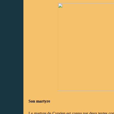
Son martyre
Le martyre de Cyprien est connu par deux textes conte