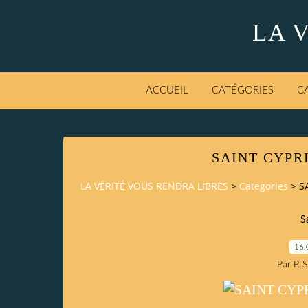
LA 
ACCUEIL
CATÉGORIES
C
SAINT CYPR
LA VÉRITÉ VOUS RENDRA LIBRES
>
Categories
>
S
S
16.
Par P. 