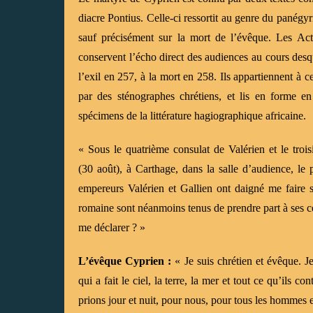
diacre Pontius. Celle-ci ressortit au genre du panégyri
sauf précisément sur la mort de l’évêque. Les Act
conservent l’écho direct des audiences au cours desq
l’exil en 257, à la mort en 258. Ils appartiennent à c
par des sténographes chrétiens, et lis en forme en
spécimens de la littérature hagiographique africaine.
« Sous le quatrième consulat de Valérien et le troi
(30 août), à Carthage, dans la salle d’audience, le 
empereurs Valérien et Gallien ont daigné me faire s
romaine sont néanmoins tenus de prendre part à ses c
me déclarer ? »
L’évêque Cyprien :
« Je suis chrétien et évêque. J
qui a fait le ciel, la terre, la mer et tout ce qu’ils 
prions jour et nuit, pour nous, pour tous les hommes e