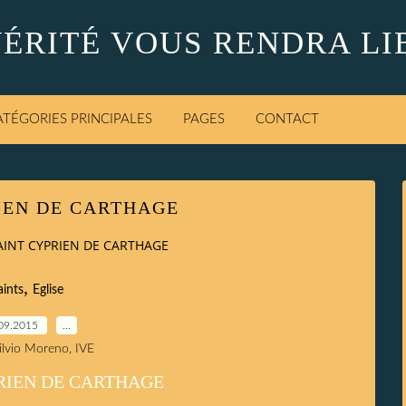
VÉRITÉ VOUS RENDRA LI
ATÉGORIES PRINCIPALES
PAGES
CONTACT
IEN DE CARTHAGE
AINT CYPRIEN DE CARTHAGE
,
aints
Eglise
09.2015
…
Silvio Moreno, IVE