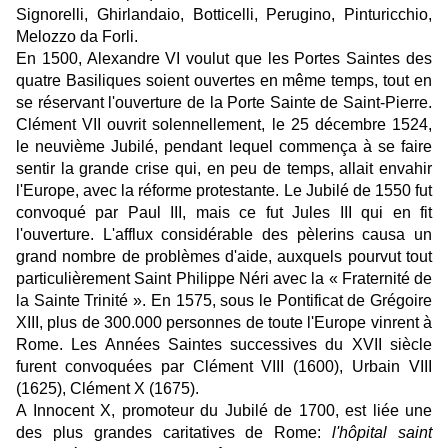
Signorelli, Ghirlandaio, Botticelli, Perugino, Pinturicchio,
Melozzo da Forli.
En 1500, Alexandre VI voulut que les Portes Saintes des
quatre Basiliques soient ouvertes en même temps, tout en
se réservant l'ouverture de la Porte Sainte de Saint-Pierre.
Clément VII ouvrit solennellement, le 25 décembre 1524,
le neuvième Jubilé, pendant lequel commença à se faire
sentir la grande crise qui, en peu de temps, allait envahir
l'Europe, avec la réforme protestante. Le Jubilé de 1550 fut
convoqué par Paul III, mais ce fut Jules III qui en fit
l'ouverture. L'afflux considérable des pèlerins causa un
grand nombre de problèmes d'aide, auxquels pourvut tout
particulièrement Saint Philippe Néri avec la « Fraternité de
la Sainte Trinité ». En 1575, sous le Pontificat de Grégoire
XIII, plus de 300.000 personnes de toute l'Europe vinrent à
Rome. Les Années Saintes successives du XVII siècle
furent convoquées par Clément VIII (1600), Urbain VIII
(1625), Clément X (1675).
A Innocent X, promoteur du Jubilé de 1700, est liée une
des plus grandes caritatives de Rome:
l'hôpital saint