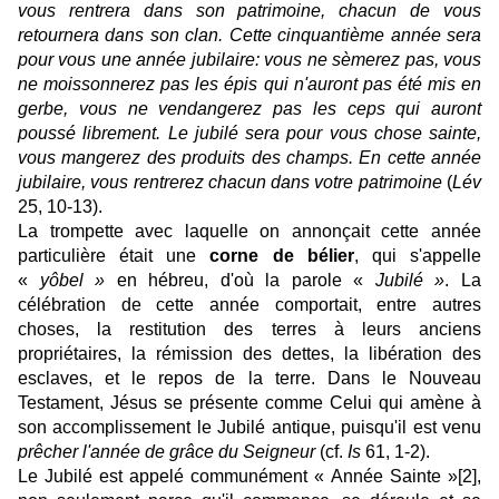
vous rentrera dans son patrimoine, chacun de vous
retournera dans son clan. Cette cinquantième année sera
pour vous une année jubilaire: vous ne sèmerez pas, vous
ne moissonnerez pas les épis qui n'auront pas été mis en
gerbe, vous ne vendangerez pas les ceps qui auront
poussé librement. Le jubilé sera pour vous chose sainte,
vous mangerez des produits des champs. En cette année
jubilaire, vous rentrerez chacun dans votre patrimoine
(
Lév
25, 10-13).
La trompette avec laquelle on annonçait cette année
particulière était une
corne de bélier
, qui s'appelle
«
yôbel »
en hébreu, d'où la parole «
Jubilé »
. La
célébration de cette année comportait, entre autres
choses, la restitution des terres à leurs anciens
propriétaires, la rémission des dettes, la libération des
esclaves, et le repos de la terre. Dans le Nouveau
Testament, Jésus se présente comme Celui qui amène à
son accomplissement le Jubilé antique, puisqu'il est venu
prêcher l'année de grâce du Seigneur
(cf.
Is
61, 1-2).
Le Jubilé est appelé communément « Année Sainte »
[2]
,