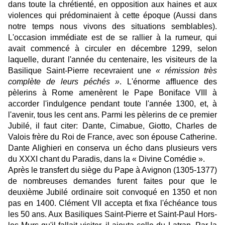
dans toute la chrétienté, en opposition aux haines et aux
violences qui prédominaient à cette époque (Aussi dans
notre temps nous vivons des situations semblables).
L'occasion immédiate est de se rallier à la rumeur, qui
avait commencé à circuler en décembre 1299, selon
laquelle, durant l'année du centenaire, les visiteurs de la
Basilique Saint-Pierre recevraient une
« rémission très
complète de leurs péchés »
. L'énorme affluence des
pèlerins à Rome amenèrent le Pape Boniface VIII à
accorder l'indulgence pendant toute l'année 1300, et, à
l'avenir, tous les cent ans. Parmi les pèlerins de ce premier
Jubilé, il faut citer: Dante, Cimabue, Giotto, Charles de
Valois frère du Roi de France, avec son épouse Catherine.
Dante Alighieri en conserva un écho dans plusieurs vers
du XXXI chant du Paradis, dans la « Divine Comédie ».
Après le transfert du siège du Pape à Avignon (1305-1377)
de nombreuses demandes furent faites pour que le
deuxième Jubilé ordinaire soit convoqué en 1350 et non
pas en 1400. Clément VII accepta et fixa l'échéance tous
les 50 ans. Aux Basiliques Saint-Pierre et Saint-Paul Hors-