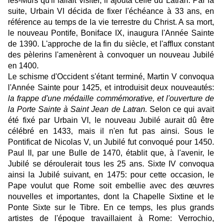
les-Murs qu'il fallait visiter, il ajouta celle du Latran. Par la
suite, Urbain VI décida de fixer l'échéance à 33 ans, en
référence au temps de la vie terrestre du Christ. A sa mort,
le nouveau Pontife, Boniface IX, inaugura l'Année Sainte
de 1390. L'approche de la fin du siècle, et l'afflux constant
des pèlerins l'amenèrent à convoquer un nouveau Jubilé
en 1400.
Le schisme d'Occident s'étant terminé, Martin V convoqua
l'Année Sainte pour 1425, et introduisit deux nouveautés:
la frappe d'une médaille commémorative, et l'ouverture de
la Porte Sainte à Saint Jean de Latran.
Selon ce qui avait
été fixé par Urbain VI, le nouveau Jubilé aurait dû être
célébré en 1433, mais il n'en fut pas ainsi. Sous le
Pontificat de Nicolas V, un Jubilé fut convoqué pour 1450.
Paul II, par une Bulle de 1470, établit que, à l'avenir, le
Jubilé se déroulerait tous les 25 ans. Sixte IV convoqua
ainsi la Jubilé suivant, en 1475: pour cette occasion, le
Pape voulut que Rome soit embellie avec des œuvres
nouvelles et importantes, dont la Chapelle Sixtine et le
Ponte Sixte sur le Tibre. En ce temps, les plus grands
artistes de l'époque travaillaient à Rome: Verrochio,