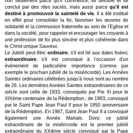
non seulement parce qu'il commence, se déroule et se
conclut par des rites sacrés, mais aussi parce
qu'il est
destiné à promouvoir la sainteté de vie.
Il a été institué
en effet pour consolider la foi, favoriser les œuvres de
solidarité et la communion fraternelle au sein de l'Eglise et
dans la société, pour rappeler et encourager les croyants à
une profession de foi plus sincère et plus cohérente dans
le Christ unique Sauveur.
Le Jubilé peut être:
ordinaire
, s'il est lié aux dates fixées;
extraordinaire
, s'il est convoqué à l'occasion d'un
événement de particulière importance (comme par
exemple le prochain jubilé de la miséricorde). Les Années
Saintes ordinaires célébrées jusqu'à nous sont au nombre
de 26. Les dernières Années Saintes extraordinaires de ce
siècle sont celle de 1933, convoquée par Pie XI pour le
XIXème centenaire de la Rédemption ; de 1983, convoqué
par le Saint Pape Jean Paul II pour le 1950 anniversaire
de la Rédemption. En 1987, Saint Jean Paul II a convoqué
également une Année Mariale. Donc ce jubilé
extraordinaire de la miséricorde est le premier jubilé
extraordinaire du XXIème siècle convoqué par le Pape