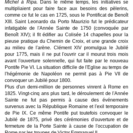
Michel à Ripa.
Dans le même temps, les initiatives se
multipliaient pour faire face aux besoins des pèlerins,
comme ce fut le cas en 1725, sous le Pontificat de Benoît
XIII. Saint Leonardo da Porto Maurizio fut le prédicateur
infatigable de l'Année Sainte de 1750 (convoquée par
Benoît XIV); il fit édifier au Colisée 14 chapelles pour la
pieuse pratique du Chemin de Croix, et une grande croix
au milieu de l'arène. Clément XIV promulgua le Jubilé
pour 1775, mais il ne put l'ouvrir car il mourut trois mois
avant l'ouverture solennelle, qui fut faite par le nouveau
Pontife Pie VI. La situation difficile de l'Eglise au temps de
l'hégémonie de Napoléon ne permit pas à Pie VII de
convoquer un Jubilé pour 1800.
Plus d'un demi-million de personnes vinrent à Rome en
1825. Vingt-cinq ans plus tard, le déroulement de l'Année
Sainte ne fut pas permis à cause des événements
survenus avec la République Romaine et l'exil temporaire
de Pie IX. Ce même Pontife put toutefois convoquer le
Jubilé de 1875, privé des cérémonies d'ouverture et de
fermeture de la Porte Sainte à cause de l'occupation de
Rome par les troupes de Victor Emmanuel II.