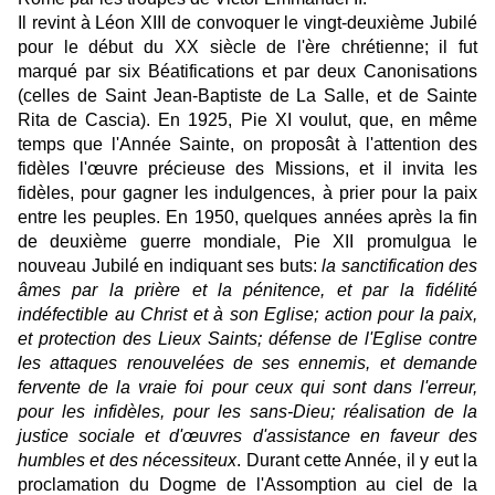
Il revint à Léon XIII de convoquer le vingt-deuxième Jubilé
pour le début du XX siècle de l'ère chrétienne; il fut
marqué par six Béatifications et par deux Canonisations
(celles de Saint Jean-Baptiste de La Salle, et de Sainte
Rita de Cascia). En 1925, Pie XI voulut, que, en même
temps que l'Année Sainte, on proposât à l'attention des
fidèles l'œuvre précieuse des Missions, et il invita les
fidèles, pour gagner les indulgences, à prier pour la paix
entre les peuples. En 1950, quelques années après la fin
de deuxième guerre mondiale, Pie XII promulgua le
nouveau Jubilé en indiquant ses buts:
la sanctification des
âmes par la prière et la pénitence, et par la fidélité
indéfectible au Christ et à son Eglise; action pour la paix,
et protection des Lieux Saints; défense de l'Eglise contre
les attaques renouvelées de ses ennemis, et demande
fervente de la vraie foi pour ceux qui sont dans l'erreur,
pour les infidèles, pour les sans-Dieu; réalisation de la
justice sociale et d'œuvres d'assistance en faveur des
humbles et des nécessiteux
. Durant cette Année, il y eut la
proclamation du Dogme de l'Assomption au ciel de la