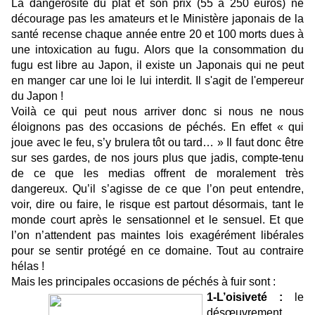
La dangerosité du plat et son prix (55 à 250 euros) ne
décourage pas les amateurs et le Ministère japonais de la
santé recense chaque année entre 20 et 100 morts dues à
une intoxication au fugu. Alors que la consommation du
fugu est libre au Japon, il existe un Japonais qui ne peut
en manger car une loi le lui interdit. Il s'agit de l'empereur
du Japon !
Voilà ce qui peut nous arriver donc si nous ne nous
éloignons pas des occasions de péchés. En effet « qui
joue avec le feu, s’y brulera tôt ou tard… » Il faut donc être
sur ses gardes, de nos jours plus que jadis, compte-tenu
de ce que les medias offrent de moralement très
dangereux. Qu’il s’agisse de ce que l’on peut entendre,
voir, dire ou faire, le risque est partout désormais, tant le
monde court après le sensationnel et le sensuel. Et que
l’on n’attendent pas maintes lois exagérément libérales
pour se sentir protégé en ce domaine. Tout au contraire
hélas !
Mais les principales occasions de péchés à fuir sont :
1-L’oisiveté :
le
désœuvrement