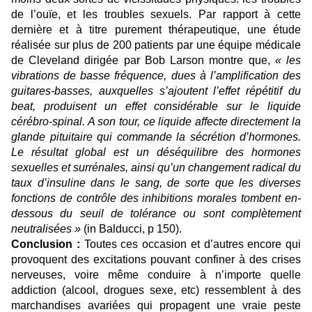
de l’ouïe, et les troubles sexuels. Par rapport à cette
dernière et à titre purement thérapeutique, une étude
réalisée sur plus de 200 patients par une équipe médicale
de Cleveland dirigée par Bob Larson montre que,
« les
vibrations de basse fréquence, dues à l’amplification des
guitares-basses, auxquelles s’ajoutent l’effet répétitif du
beat, produisent un effet considérable sur le liquide
cérébro-spinal. A son tour, ce liquide affecte directement la
glande pituitaire qui commande la sécrétion d’hormones.
Le résultat global est un déséquilibre des hormones
sexuelles et surrénales, ainsi qu’un changement radical du
taux d’insuline dans le sang, de sorte que les diverses
fonctions de contrôle des inhibitions morales tombent en-
dessous du seuil de tolérance ou sont complètement
neutralisées »
(in Balducci, p 150).
Conclusion :
Toutes ces occasion et d’autres encore qui
provoquent des excitations pouvant confiner à des crises
nerveuses, voire même conduire à n’importe quelle
addiction (alcool, drogues sexe, etc) ressemblent à des
marchandises avariées qui propagent une vraie peste