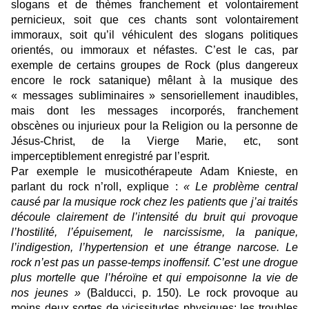
slogans et de thèmes franchement et volontairement
pernicieux, soit que ces chants sont volontairement
immoraux, soit qu’il véhiculent des slogans politiques
orientés, ou immoraux et néfastes. C’est le cas, par
exemple de certains groupes de Rock (plus dangereux
encore le rock satanique) mêlant à la musique des
« messages subliminaires » sensoriellement inaudibles,
mais dont les messages incorporés, franchement
obscènes ou injurieux pour la Religion ou la personne de
Jésus-Christ, de la Vierge Marie, etc, sont
imperceptiblement enregistré par l’esprit.
Par exemple le musicothérapeute Adam Knieste,
en
parlant du rock n’roll,
explique :
« Le problème central
causé par la musique rock chez les patients que j’ai traités
découle clairement de l’intensité du bruit qui provoque
l’hostilité, l’épuisement, le narcissisme, la panique,
l’indigestion, l’hypertension et une étrange narcose. Le
rock n’est pas un passe-temps inoffensif. C’est une drogue
plus mortelle que l’héroïne et qui empoisonne la vie de
nos jeunes »
(Balducci, p. 150). Le rock provoque au
moins deux sortes de vicissitudes physiques: les troubles