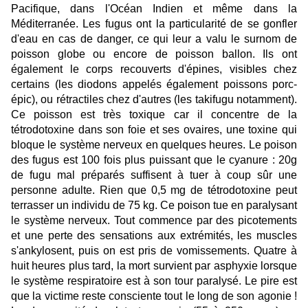
Pacifique, dans l'Océan Indien et même dans la
Méditerranée. Les fugus ont la particularité de se gonfler
d'eau en cas de danger, ce qui leur a valu le surnom de
poisson globe ou encore de poisson ballon. Ils ont
également le corps recouverts d'épines, visibles chez
certains (les diodons appelés également poissons porc-
épic), ou rétractiles chez d'autres (les takifugu notamment).
Ce poisson est très toxique car il concentre de la
tétrodotoxine dans son foie et ses ovaires, une toxine qui
bloque le système nerveux en quelques heures. Le poison
des fugus est 100 fois plus puissant que le cyanure : 20g
de fugu mal préparés suffisent à tuer à coup sûr une
personne adulte. Rien que 0,5 mg de tétrodotoxine peut
terrasser un individu de 75 kg. Ce poison tue en paralysant
le système nerveux. Tout commence par des picotements
et une perte des sensations aux extrémités, les muscles
s'ankylosent, puis on est pris de vomissements. Quatre à
huit heures plus tard, la mort survient par asphyxie lorsque
le système respiratoire est à son tour paralysé. Le pire est
que la victime reste consciente tout le long de son agonie !