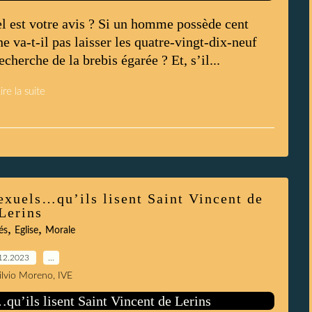
st votre avis ? Si un homme possède cent
ne va-t-il pas laisser les quatre-vingt-dix-neuf
cherche de la brebis égarée ? Et, s’il...
ire la suite
xuels…qu’ils lisent Saint Vincent de
Lerins
,
,
és
Eglise
Morale
12.2023
…
Silvio Moreno, IVE