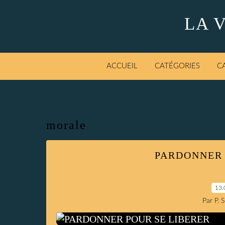
LA 
ACCUEIL
CATÉGORIES
C
morale
PARDONNER 
13.
Par P. 