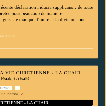
a récente déclaration Fiducia supplicans…de toute
rprétée pour beaucoup de manière
 signe…le manque d’unité et la division sont
ire la suite
A VIE CHRETIENNE - LA CHAIR
,
,
Morale
Spiritualité
03.2021
…
Silvio Moreno, IVE