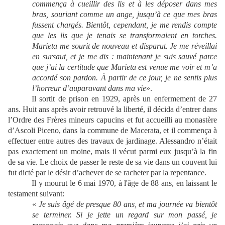
commença à cueillir des lis et à les déposer dans mes
bras, souriant comme un ange, jusqu’à ce que mes bras
fussent chargés. Bientôt, cependant, je me rendis compte
que les lis que je tenais se transformaient en torches.
Marieta me sourit de nouveau et disparut. Je me réveillai
en sursaut, et je me dis : maintenant je suis sauvé parce
que j’ai la certitude que Marieta est venue me voir et m’a
accordé son pardon. À partir de ce jour, je ne sentis plus
l’horreur d’auparavant dans ma vie
».
Il sortit de prison en 1929, après un enfermement de 27
ans. Huit ans après avoir retrouvé la liberté, il décida d’entrer dans
l’Ordre des Frères mineurs capucins et fut accueilli au monastère
d’Ascoli Piceno, dans la commune de Macerata, et il commença à
effectuer entre autres des travaux de jardinage. Alessandro n’était
pas exactement un moine, mais il vécut parmi eux jusqu’à la fin
de sa vie. Le choix de passer le reste de sa vie dans un couvent lui
fut dicté par le désir d’achever de se racheter par la repentance.
Il y mourut le 6 mai 1970, à l'âge de 88 ans, en laissant le
testament suivant:
«
Je suis âgé de presque 80 ans, et ma journée va bientôt
se terminer. Si je jette un regard sur mon passé, je