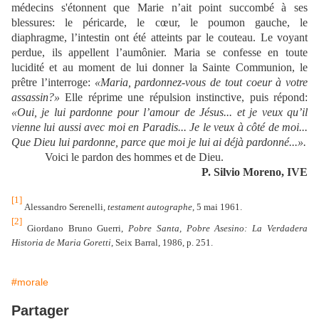
médecins s'étonnent que Marie n’ait point succombé à ses
blessures: le péricarde, le cœur, le poumon gauche, le
diaphragme, l’intestin ont été atteints par le couteau. Le voyant
perdue, ils appellent l’aumônier. Maria se confesse en toute
lucidité et au moment de lui donner la Sainte Communion, le
prêtre l’interroge:
«Maria, pardonnez-vous de tout coeur à votre
assassin?»
Elle réprime une répulsion instinctive, puis répond:
«Oui, je lui pardonne pour l’amour de Jésus... et je veux qu’il
vienne lui aussi avec moi en Paradis... Je le veux à côté de moi...
Que Dieu lui pardonne, parce que moi je lui ai déjà pardonné...».
Voici le pardon des hommes et de Dieu.
P. Silvio Moreno, IVE
[1]
Alessandro Serenelli,
testament autographe
, 5 mai 1961.
[2]
Giordano Bruno Guerri,
Pobre Santa, Pobre Asesino: La Verdadera
Historia de Maria Goretti
, Seix Barral, 1986, p. 251.
#morale
Partager