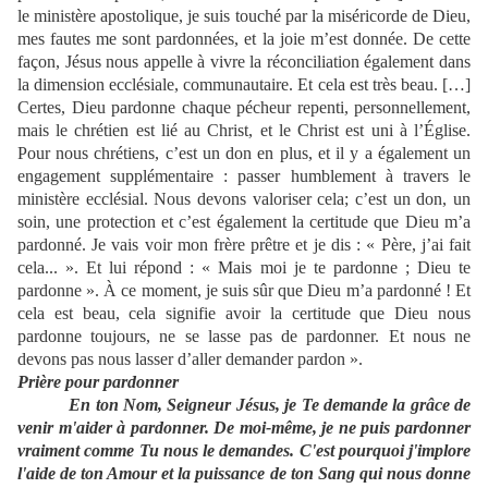
le ministère apostolique, je suis touché par la miséricorde de Dieu,
mes fautes me sont pardonnées, et la joie m’est donnée. De cette
façon, Jésus nous appelle à vivre la réconciliation également dans
la dimension ecclésiale, communautaire. Et cela est très beau. […]
Certes, Dieu pardonne chaque pécheur repenti, personnellement,
mais le chrétien est lié au Christ, et le Christ est uni à l’Église.
Pour nous chrétiens, c’est un don en plus, et il y a également un
engagement supplémentaire : passer humblement à travers le
ministère ecclésial. Nous devons valoriser cela; c’est un don, un
soin, une protection et c’est également la certitude que Dieu m’a
pardonné. Je vais voir mon frère prêtre et je dis : « Père, j’ai fait
cela... ». Et lui répond : « Mais moi je te pardonne ; Dieu te
pardonne ». À ce moment, je suis sûr que Dieu m’a pardonné ! Et
cela est beau, cela signifie avoir la certitude que Dieu nous
pardonne toujours, ne se lasse pas de pardonner. Et nous ne
devons pas nous lasser d’aller demander pardon ».
Prière pour pardonner
En ton Nom, Seigneur Jésus, je Te demande la grâce de
venir m'aider à pardonner. De moi-même, je ne puis pardonner
vraiment comme Tu nous le demandes. C'est pourquoi j'implore
l'aide de ton Amour et la puissance de ton Sang qui nous donne