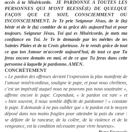
accès à ta Miséricorde. JE PARDONNE A TOUTES LES
PERSONNES QUI M'ONT BLESSÉ(E) DE QUELQUE
FAÇON QUE CE SOIT, CONSCIEMMENT OU
INCONSCIEMMENT. Je Te prie Seigneur Jésus, de le (la)
bénir et de le (la) combler de ta grâce dès aujourd'hui et pour
toujours. Seigneur Jésus, Toi qui es Miséricorde, je mets ma
confiance en Toi. Je Te le demande par les mérites de tes
Saintes Plaies et de ta Croix glorieuse. Je te rends grâce de tout
ce que ton Amour m'accorde aujourd'hui, de tout ce que Tu
feras encore demain en moi, et de ce que Tu feras dans cette
personne à laquelle je pardonne. AMEN.
CONCRÈTEMENT
« Le pardon des offenses devient l’expression la plus manifeste de
l’amour miséricordieux, souligne le pape, et pour nous chrétiens,
c’est un impératif auquel nous ne pouvons pas nous soustraire »,
affirme encore le pape. Cependant, « le pardon est rare » et
« bien souvent, il nous semble difficile de pardonner ! » constate
le pape. Il demande à ne pas oublier que « le pardon est le moyen
déposé dans nos mains fragiles pour atteindre la paix du cœur :
se défaire de la rancœur, de la colère, de la violence et de la
vengeance, est la condition nécessaire pour vivre heureux».