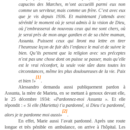
capucins des Marches, m’ont accueilli parmi eux non
comme un serviteur, mais comme un frère. C’est avec eux
que je vis depuis 1936. Et maintenant j’attends avec
sérénité le moment où je serai admis à la vision de Dieu,
où j’embrasserai de nouveau ceux qui me sont chers, où
je serai près de mon ange gardien et de sa chère maman,
Assunta. Puissent ceux qui liront ma lettre en tirer
l’heureuse leçon de fuir dès l’enfance le mal et de suivre le
bien. Qu’ils pensent que la religion avec ses préceptes
n’est pas une chose dont on puisse se passer, mais qu’elle
est le vrai réconfort, la seule voie sûre dans toutes les
circonstances, même les plus douloureuses de la vie. Paix
[1]
et bien !»
.
Alessandro demanda aussi publiquement pardon à
Assunta, la mère de Marieta, en se mettant à genoux devant elle,
le 25 décembre 1934:
«Pardonnez-moi Assunta ».
Et elle
répondit :
« Si elle (Marietta) t’a pardonné, si Dieu t’a pardonné,
[2]
alors je te pardonne moi aussi»
.
En effet, Marie aussi l’avait pardonné. Après une route
longue et très pénible en ambulance, on arrive à l'hôpital. Les