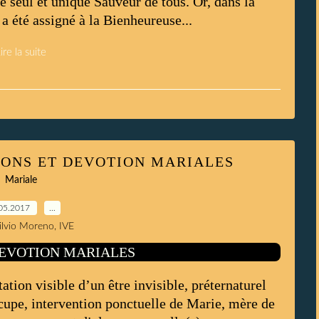
e seul et unique Sauveur de tous. Or, dans la
a été assigné à la Bienheureuse...
ire la suite
IONS ET DEVOTION MARIALES
Mariale
05.2017
…
Silvio Moreno, IVE
tion visible d’un être invisible, préternaturel
cupe, intervention ponctuelle de Marie, mère de