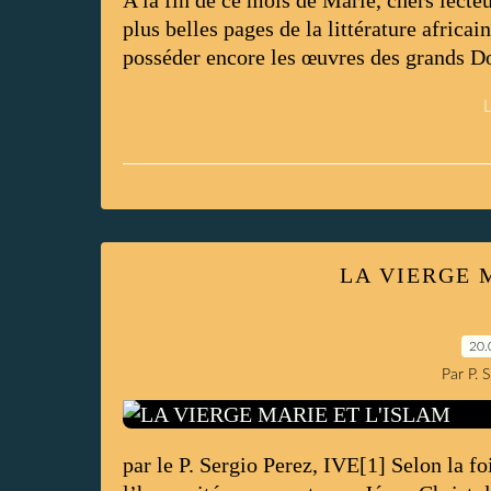
A la fin de ce mois de Marie, chers lecte
plus belles pages de la littérature africa
posséder encore les œuvres des grands Doc
L
LA VIERGE 
20.
Par P. 
par le P. Sergio Perez, IVE[1] Selon la fo