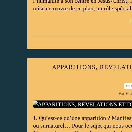
l’humanité a son centre en Jésus-Christ, l
mise en œuvre de ce plan, un rôle spécial 
L
APPARITIONS, REVELAT
01.
Par P. 
1. Qu’est-ce qu’une apparition ? Manifesta
ou surnaturel… Pour le sujet qui nous oc