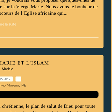
urs, je voudrais vous proposer quelques-unes de
ine sur la Vierge Marie. Nous avons le bonheur de
teurs de l’Eglise africaine qui...
ire la suite
MARIE ET L'ISLAM
Mariale
05.2017
…
Silvio Moreno, IVE
i chrétienne, le plan de salut de Dieu pour toute