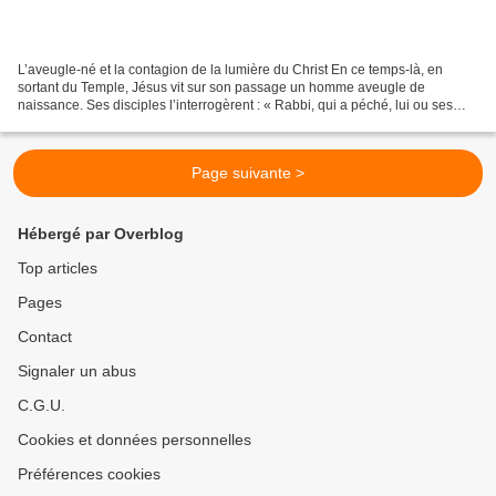
L’aveugle-né et la contagion de la lumière du Christ En ce temps-là, en
sortant du Temple, Jésus vit sur son passage un homme aveugle de
naissance. Ses disciples l’interrogèrent : « Rabbi, qui a péché, lui ou ses
parents, pour qu’il soit né aveugle ?...
Page suivante >
Hébergé par Overblog
Top articles
Pages
Contact
Signaler un abus
C.G.U.
Cookies et données personnelles
Préférences cookies