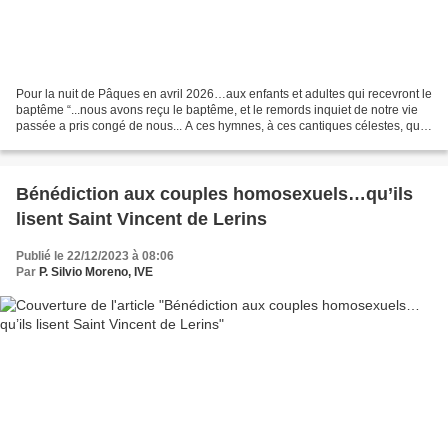
Pour la nuit de Pâques en avril 2026…aux enfants et adultes qui recevront le
baptême “...nous avons reçu le baptême, et le remords inquiet de notre vie
passée a pris congé de nous... A ces hymnes, à ces cantiques célestes, quel
torrent de pleurs faisaient...
Bénédiction aux couples homosexuels…qu’ils
lisent Saint Vincent de Lerins
Publié le 22/12/2023 à 08:06
Par
P. Silvio Moreno, IVE