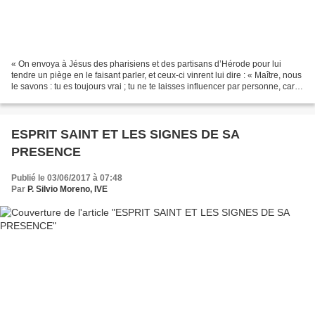
« On envoya à Jésus des pharisiens et des partisans d’Hérode pour lui
tendre un piège en le faisant parler, et ceux-ci vinrent lui dire : « Maître, nous
le savons : tu es toujours vrai ; tu ne te laisses influencer par personne, car
ce n’est pas selon...
ESPRIT SAINT ET LES SIGNES DE SA
PRESENCE
Publié le 03/06/2017 à 07:48
Par
P. Silvio Moreno, IVE