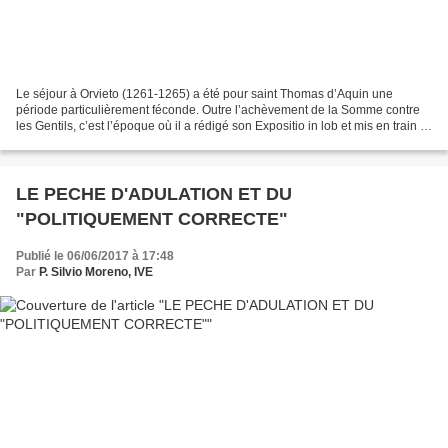
Le séjour à Orvieto (1261-1265) a été pour saint Thomas d’Aquin une
période particulièrement féconde. Outre l’achèvement de la Somme contre
les Gentils, c’est l’époque où il a rédigé son Expositio in lob et mis en train la
Catena aurea, ce commentaire...
LE PECHE D'ADULATION ET DU
"POLITIQUEMENT CORRECTE"
Publié le 06/06/2017 à 17:48
Par
P. Silvio Moreno, IVE