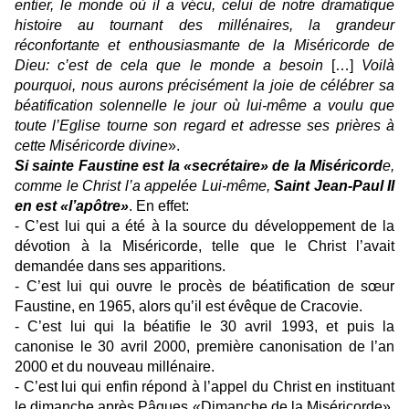
entier, le monde où il a vécu, celui de notre dramatique
histoire au tournant des millénaires, la grandeur
réconfortante et enthousiasmante de la Miséricorde de
Dieu: c’est de cela que le monde a besoin
[…]
Voilà
pourquoi, nous aurons précisément la joie de célébrer sa
béatification solennelle le jour où lui-même a voulu que
toute l’Eglise tourne son regard et adresse ses prières à
cette Miséricorde divine
».
Si sainte Faustine est la «secrétaire» de la Miséricord
e,
comme le Christ l’a appelée Lui-même,
Saint
Jean-Paul II
en est «l’apôtre»
. En effet:
- C’est lui qui a été à la source du développement de la
dévotion à la Miséricorde, telle que le Christ l’avait
demandée dans ses apparitions.
- C’est lui qui ouvre le procès de béatification de sœur
Faustine, en 1965, alors qu’il est évêque de Cracovie.
- C’est lui qui la béatifie le 30 avril 1993, et puis la
canonise le 30 avril 2000, première canonisation de l’an
2000 et du nouveau millénaire.
- C’est lui qui enfin répond à l’appel du Christ en instituant
le dimanche après Pâques «Dimanche de la Miséricorde»,