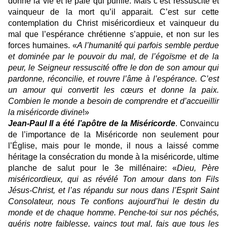
donne la vie et le pâle qui purifie. Mais c’est ressuscité et
vainqueur de la mort qu’il apparait. C’est sur cette
contemplation du Christ miséricordieux et vainqueur du
mal que l’espérance chrétienne s’appuie, et non sur les
forces humaines. «
A l’humanité qui parfois semble perdue
et dominée par le pouvoir du mal, de l’égoïsme et de la
peur, le Seigneur ressuscité offre le don de son amour qui
pardonne, réconcilie, et rouvre l’âme à l’espérance. C’est
un amour qui convertit les cœurs et donne la paix.
Combien le monde a besoin de comprendre et d’accueillir
la miséricorde divine
!»
Jean-Paul II a été l’apôtre de la Miséricorde
. Convaincu
de l’importance de la Miséricorde non seulement pour
l’Église, mais pour le monde, il nous a laissé comme
héritage la consécration du monde à la miséricorde, ultime
planche de salut pour le 3e millénaire: «
Dieu, Père
miséricordieux, qui as révélé Ton amour dans ton Fils
Jésus-Christ, et l’as répandu sur nous dans l’Esprit Saint
Consolateur, nous Te confions aujourd’hui le destin du
monde et de chaque homme. Penche-toi sur nos péchés,
guéris notre faiblesse, vaincs tout mal, fais que tous les