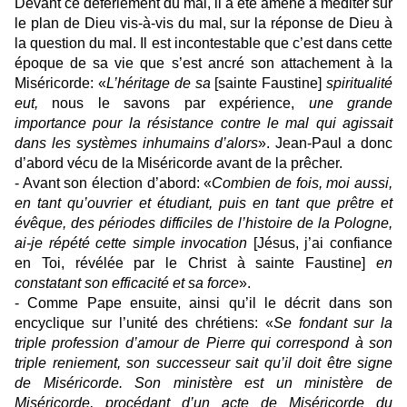
Devant ce déferlement du mal, il a été amené à méditer sur
le plan de Dieu vis-à-vis du mal, sur la réponse de Dieu à
la question du mal. Il est incontestable que c’est dans cette
époque de sa vie que s’est ancré son attachement à la
Miséricorde: «
L’héritage de sa
[sainte Faustine]
spiritualité
eut,
nous le savons par expérience,
une grande
importance pour la résistance contre le mal qui agissait
dans les systèmes inhumains d’alors
». Jean-Paul a donc
d’abord vécu de la Miséricorde avant de la prêcher.
- Avant son élection d’abord: «
Combien de fois, moi aussi,
en tant qu’ouvrier et étudiant, puis en tant que prêtre et
évêque, des périodes difficiles de l’histoire de la Pologne,
ai-je répété cette simple invocation
[Jésus, j’ai confiance
en Toi, révélée par le Christ à sainte Faustine]
en
constatant son efficacité et sa force
».
- Comme Pape ensuite, ainsi qu’il le décrit dans son
encyclique sur l’unité des chrétiens: «
Se fondant sur la
triple profession d’amour de Pierre qui correspond à son
triple reniement, son successeur sait qu’il doit être signe
de Miséricorde. Son ministère est un ministère de
Miséricorde, procédant d’un acte de Miséricorde du