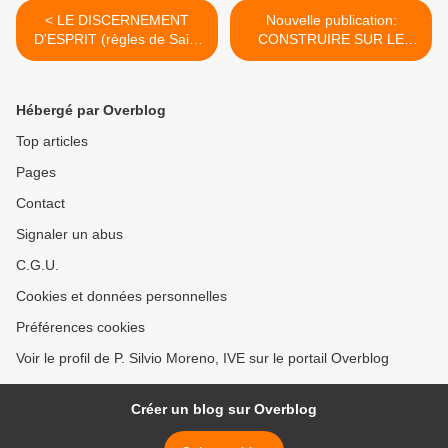
< LE DISCERNEMENT
Nouvelle publication:
D'ESPRIT (règles de Saint
CONSTRUIRE SUR LE
Ignace de Loyola)
ROC: Conversations
catholiques avec les jeunes
sur Dieu, l'Eglise et
Hébergé par Overblog
l'homme >
Top articles
Pages
Contact
Signaler un abus
C.G.U.
Cookies et données personnelles
Préférences cookies
Voir le profil de P. Silvio Moreno, IVE sur le portail Overblog
Créer un blog sur Overblog