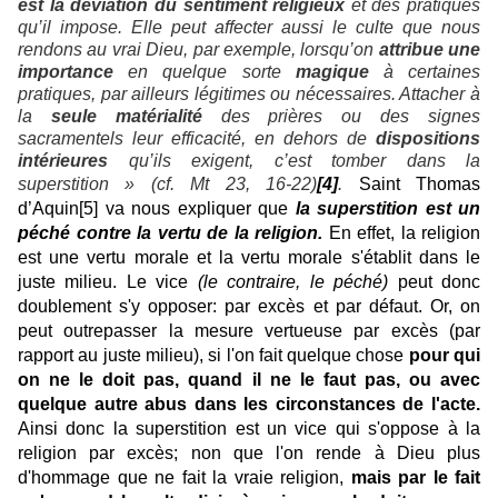
est la déviation du sentiment religieux
et des pratiques
qu’il impose. Elle peut affecter aussi le culte que nous
rendons au vrai Dieu, par exemple, lorsqu’on
attribue une
importance
en quelque sorte
magique
à certaines
pratiques, par ailleurs légitimes ou nécessaires. Attacher à
la
seule matérialité
des prières ou des signes
sacramentels leur efficacité, en dehors de
dispositions
intérieures
qu’ils exigent, c’est tomber dans la
superstition » (cf. Mt 23, 16-22)
[4]
.
Saint Thomas
d’Aquin
[5]
va nous expliquer que
la superstition est un
péché contre la vertu de la religion.
En effet, la religion
est une vertu morale et la vertu morale s'établit dans le
juste milieu. Le vice
(le contraire, le péché)
peut donc
doublement s'y opposer: par excès et par défaut. Or, on
peut outrepasser la mesure vertueuse par excès (par
rapport au juste milieu), si l'on fait quelque chose
pour qui
on ne le doit pas, quand il ne le faut pas, ou avec
quelque autre abus dans les circonstances de l'acte.
Ainsi donc la superstition est un vice qui s'oppose à la
religion par excès; non que l'on rende à Dieu plus
d'hommage que ne fait la vraie religion,
mais par le fait