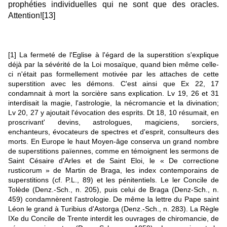
prophéties individuelles qui ne sont que des oracles.
Attention!
[13]
[1]
La fermeté de l'Eglise à l'égard de la superstition s'explique
déjà par la sévérité de la Loi mosaïque, quand bien même celle-
ci n'était pas formellement motivée par les attaches de cette
superstition avec les démons. C'est ainsi que Ex 22, 17
condamnait à mort la sorcière sans explication. Lv 19, 26 et 31
interdisait la magie, l'astrologie, la nécromancie et la divination;
Lv 20, 27 y ajoutait l'évocation des esprits. Dt 18, 10 résumait, en
proscrivant' devins, astrologues, magiciens, sorciers,
enchanteurs, évocateurs de spectres et d'esprit, consulteurs des
morts. En Europe le haut Moyen-âge conserva un grand nombre
de superstitions païennes, comme en témoignent les sermons de
Saint Césaire d'Arles et de Saint Eloi, le « De correctione
rusticorum » de Martin de Braga, les index contemporains de
superstitions (cf. P.L., 89) et les pénitentiels. Le ler Concile de
Tolède (Denz.-Sch., n. 205), puis celui de Braga (Denz-Sch., n.
459) condamnèrent l'astrologie. De même la lettre du Pape saint
Léon le grand à Turibius d'Astorga (Denz.-Sch., n. 283). La Règle
IXe du Concile de Trente interdit les ouvrages de chiromancie, de