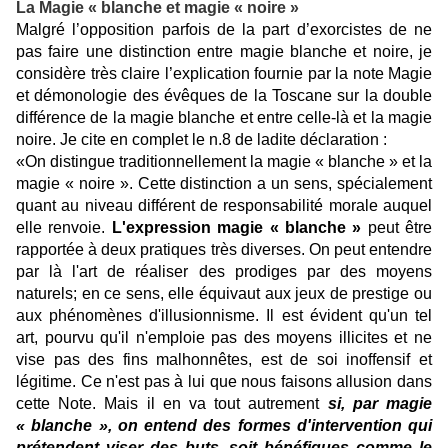
La Magie « blanche et magie « noire »
Malgré l’opposition parfois de la part d’exorcistes de ne
pas faire une distinction entre magie blanche et noire, je
considère très claire l’explication fournie par la note Magie
et démonologie des évêques de la Toscane sur la double
différence de la magie blanche et entre celle-là et la magie
noire. Je cite en complet le n.8 de ladite déclaration :
«On distingue traditionnellement la magie « blanche » et la
magie « noire ». Cette distinction a un sens, spécialement
quant au niveau différent de responsabilité morale auquel
elle renvoie.
L'expression magie « blanche »
peut être
rapportée à deux pratiques très diverses. On peut entendre
par là l'art de réaliser des prodiges par des moyens
naturels; en ce sens, elle équivaut aux jeux de prestige ou
aux phénomènes d'illusionnisme. Il est évident qu'un tel
art, pourvu qu'il n'emploie pas des moyens illicites et ne
vise pas des fins malhonnêtes, est de soi inoffensif et
légitime. Ce n'est pas à lui que nous faisons allusion dans
cette Note. Mais il en va tout autrement
si, par magie
« blanche », on entend des formes d'intervention qui
prétendent viser des buts, soit bénéfiques comme le