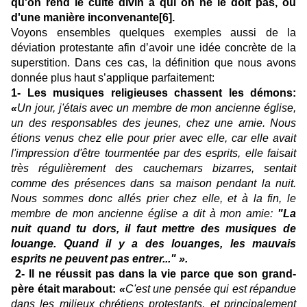
qu'on rend le culte divin à qui on ne le doit pas, ou
d'une manière inconvenante
[6]
.
Voyons ensembles quelques exemples aussi de la
déviation protestante afin d’avoir une idée concrète de la
superstition. Dans ces cas, la définition que nous avons
donnée plus haut s’applique parfaitement:
1- Les musiques religieuses chassent les démons:
«
Un jour, j'étais avec un membre de mon ancienne église,
un des responsables des jeunes, chez une amie. Nous
étions venus chez elle pour prier avec elle, car elle avait
l'impression d'être tourmentée par des esprits, elle faisait
très régulièrement des cauchemars bizarres, sentait
comme des présences dans sa maison pendant la nuit.
Nous sommes donc allés prier chez elle, et à la fin, le
membre de mon ancienne église a dit à mon amie:
"La
nuit quand tu dors, il faut mettre des musiques de
louange. Quand il y a des louanges, les mauvais
esprits ne peuvent pas entrer..." ».
2- Il ne réussit pas dans la vie parce que son grand-
père était marabout:
«
C'est une pensée qui est répandue
dans les milieux chrétiens protestants, et principalement