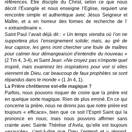
références. Être disciple du Christ, selon ce que nous
décrit l'Évangile et nous enseigne l’Eglise, requiert une
rencontre simple et authentique avec Jésus Seigneur et
Maître, et a en horreur des formes de recherche de l'
« extraordinaire ».
Saint Paul l’avait déjà dit :
« Un temps viendra où l'on ne
supportera plus l'enseignement solide; mais, au gré de
leur caprice, les gens iront chercher une foule de maîtres
pour calmer leur démangeaison d'entendre du nouveau »
(2 Tm 4, 3-4), et Saint Jean:
«Ne croyez pas n'importe quel
inspiré, mais examinez les inspirations pour voir si elles
viennent de Dieu, car beaucoup de faux prophètes se sont
répandus dans le monde »
(1 Jn 4, 1).
La Prière chrétienne est-elle magique ?
Parfois, nous pouvons risquer de croire que la prière est
en quelque sorte magique. Rien de plus erroné. En ce qui
concerne la prière, nous ne dirons pas que notre prière est
toujours « efficace», bien que ce soit l’Esprit Saint qui la
prononce en nous; mais nous pouvons affirmer sans
crainte avec Sainte Thérèse d’Avila, qu’elle est toujours
«exaucée», c’est-à-dire que Dieu l’entend et y répond.