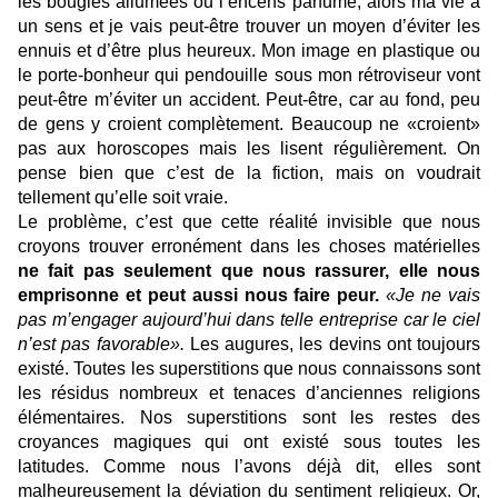
les bougies allumées ou l’encens parfumé, alors ma vie a
un sens et je vais peut-être trouver un moyen d’éviter les
ennuis et d’être plus heureux. Mon image en plastique ou
le porte-bonheur qui pendouille sous mon rétroviseur vont
peut-être m’éviter un accident. Peut-être, car au fond, peu
de gens y croient complètement. Beaucoup ne «croient»
pas aux horoscopes mais les lisent régulièrement. On
pense bien que c’est de la fiction, mais on voudrait
tellement qu’elle soit vraie.
Le problème, c’est que cette réalité invisible que nous
croyons trouver erronément dans les choses matérielles
ne fait pas seulement que nous rassurer, elle nous
emprisonne et peut aussi nous faire peur.
«Je ne vais
pas m’engager aujourd’hui dans telle entreprise car le ciel
n’est pas favorable».
Les augures, les devins ont toujours
existé. Toutes les superstitions que nous connaissons sont
les résidus nombreux et tenaces d’anciennes religions
élémentaires. Nos superstitions sont les restes des
croyances magiques qui ont existé sous toutes les
latitudes. Comme nous l’avons déjà dit, elles sont
malheureusement la déviation du sentiment religieux. Or,