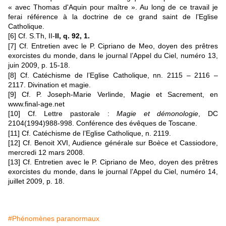
« avec Thomas d'Aquin pour maître ». Au long de ce travail je
ferai référence à la doctrine de ce grand saint de l’Eglise
Catholique.
[6]
Cf. S.Th, II-
II, q. 92, 1.
[7]
Cf. Entretien avec le P. Cipriano de Meo, doyen des prêtres
exorcistes du monde, dans le journal l’Appel du Ciel, numéro 13,
juin 2009, p. 15-18.
[8]
Cf. Catéchisme de l’Eglise Catholique, nn. 2115 – 2116 –
2117. Divination et magie.
[9]
Cf. P. Joseph-Marie Verlinde, Magie et Sacrement, en
www.final-age.net
[10]
Cf. Lettre pastorale :
Magie et démonologie
, DC
2104(1994)988-998. Conférence des évêques de Toscane.
[11]
Cf. Catéchisme de l’Eglise Catholique, n. 2119.
[12]
Cf. Benoit XVI, Audience générale sur Boèce et Cassiodore,
mercredi 12 mars 2008.
[13]
Cf. Entretien avec le P. Cipriano de Meo, doyen des prêtres
exorcistes du monde, dans le journal l’Appel du Ciel, numéro 14,
juillet 2009, p. 18.
#Phénomènes paranormaux