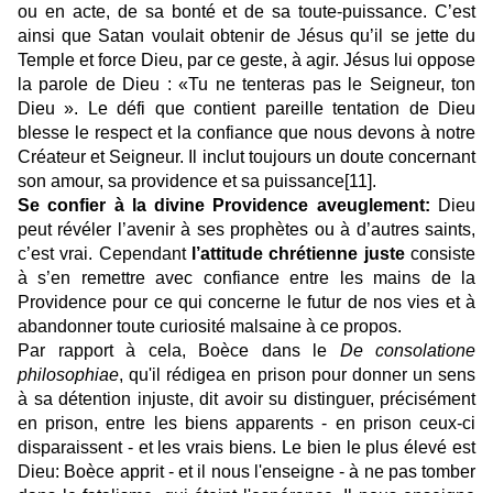
ou en acte, de sa bonté et de sa toute-puissance. C’est
ainsi que Satan voulait obtenir de Jésus qu’il se jette du
Temple et force Dieu, par ce geste, à agir. Jésus lui oppose
la parole de Dieu : «Tu ne tenteras pas le Seigneur, ton
Dieu ». Le défi que contient pareille tentation de Dieu
blesse le respect et la confiance que nous devons à notre
Créateur et Seigneur. Il inclut toujours un doute concernant
son amour, sa providence et sa puissance
[11]
.
Se confier à la divine Providence aveuglement:
Dieu
peut révéler l’avenir à ses prophètes ou à d’autres saints,
c’est vrai. Cependant
l’attitude chrétienne juste
consiste
à s’en remettre avec confiance entre les mains de la
Providence pour ce qui concerne le futur de nos vies et à
abandonner toute curiosité malsaine à ce propos.
Par rapport à cela, Boèce dans le
De consolatione
philosophiae
, qu'il rédigea en prison pour donner un sens
à sa détention injuste, dit avoir su distinguer, précisément
en prison, entre les biens apparents - en prison ceux-ci
disparaissent - et les vrais biens. Le bien le plus élevé est
Dieu: Boèce apprit - et il nous l'enseigne - à ne pas tomber