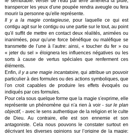
le semblable: verser de l'eau par terre amènera la pluie,
transpercer les yeux d'une poupée rendra aveugle ou fera
mourir la personne qu'elle représente.
Il y a la magie contagieuse,
pour laquelle ce qui est
contigu agit sur le contigu ou une partie sur le tout, au point
qu'il suffit de mettre en contact deux réalités, animées ou
inanimées, pour qu'une force bénéfique ou maléfique se
transmette de l'une à l'autre: ainsi, « toucher du fer » ou
« jeter du sel » éloignera les influences négatives ou les
sorts à cause de vertus spéciales que renferment ces
éléments.
Enfin,
il y a une magie incantatoire,
qui attribue un pouvoir
particulier à des formules ou des actions symboliques, que
l'on croit capables de produire les effets évoqués ou
indiqués par ces formules.
Pour cela sous quelque forme que la magie s'exprime, elle
représente un phénomène qui n'a rien à voir -
sur le plan
objectif,
- avec le sens authentique de la religion et le culte
de Dieu. Au contraire, elle est son ennemie et son
antagoniste. Cela nous pouvons le constater surtout en
décrivant les diverses opinions sur l’origine de la magie: