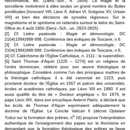
nécromancie, etc. (Denz.-Sch., n. 1859). La magie et la
sorcellerie motivèrent à elles seules un grand nombre du Bulles
pontificales (Innocent VIII, Léon X, Adrien VI, Grégoire XV, Urbain
VIII) et bien des décisions de synodes régionaux. Sur le
magnétisme et le spiritisme on retiendra surtout la lettre du Saint-
Office du 4 août 1856 (Denz.-Sch., un. 2823-2825).
[2]
Cf. Lettre pastorale :
Magie et démonologie
, DC
2104(1994)988-998. Conférence des évêques de Toscane, n.6.
[3]
Cf. Lettre pastorale :
Magie et démonologie
, DC
2104(1994)988-998. Conférence des évêques de Toscane, n.6.
[4]
Cf. Catéchisme de l’Eglise Catholique, n. 2111 : la superstition.
[5]
Saint Thomas d'Aquin (1225 – 1274) est un religieux de
l'ordre dominicain, célèbre pour son œuvre théologique et
philosophique. Considéré comme l'un des principaux maîtres de
la théologie catholique, il a été canonisé en 1323, puis
proclamé docteur de l’Eglise en 1567 et patron des universités,
écoles et académies catholiques, par Léon XIII en 1880. Il est
aussi qualifié du titre de « Docteur angélique ». En 1879, le
pape Léon XIII, dans son encyclique
Aeterni Patris
, a déclaré que
les écrits de Thomas d'Aquin exprimaient adéquatement la
doctrine de l'Église. Le Concile Vatican II (décret
Optatam
o
Totius
sur la formation des prêtres, n
16) propose l'interprétation
authentique de l'enseignement des papes sur le thomisme en
demandant que la formation théologique des prêtres se fasse