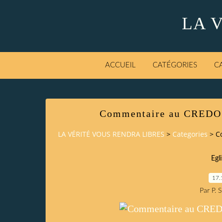
LA 
ACCUEIL
CATÉGORIES
C
Commentaire au CREDO 
LA VÉRITÉ VOUS RENDRA LIBRES
>
Categories
>
C
Egl
17.
Par P. 