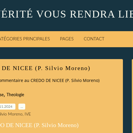
VÉRITÉ VOUS RENDRA LI
ATÉGORIES PRINCIPALES
PAGES
CONTACT
DE NICEE (P. Silvio Moreno)
ommentaire au CREDO DE NICEE (P. Silvio Moreno)
,
ise
Theologie
11.2024
…
Silvio Moreno, IVE