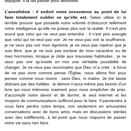
dépayse. Il la fait passer pour démodée.
L’anesthésie :
il endort notre conscience au point de lui
faire totalement oublier ce qu’elle est.
Satan utilise ici le
terrible pouvoir que possède notre volonté d’obscurcir tellement
notre intelligence qu’elle ne puisse plus voir la réalité. Il n’est pire
sourd que celui qui ne veut pas entendre ; il n’est pire aveugle
que celui qui ne veut pas voir. Je ne veux pas voir la souffrance,
je ne veux pas voir mon égoïsme, je ne veux pas repérer que je
suis libre, que je ne suis pas esclave de mon caractère ou de
mes hormones, lorsque je cède aux mauvaise habitudes ; je ne
veux pas voir qu’existe en moi une véritable possibilité de
changer. Je ne veux pas reconnaitre que Dieu m’a créé : à force
de ne pas vivre comme pense l’Église, nous allons finir pour
penser comme nous vivons : sans Dieu, ni maitre. Je me laisse
distraire par des futilités : le démon n’aura même pas besoin d’un
livre qui nous intéresse vraiment pour nous empêcher de prier,
d’accomplir notre devoir et de dormir; le seul internet et les
moyens de communications suffiront pour le faire. Il parviendra à
nous faire perdre notre temps, non seulement en amusantes
conversations avec de bons amis, mais en discussions stériles
avec des indifférents, à tel point que nous risquons de passer
notre vie sans rien faire.