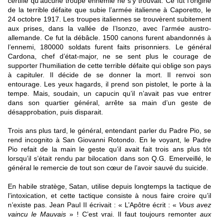
certifié qu’aucune troupe ennemie ne s’y trouvait. Ce fut l’origine
de la terrible défaite que subie l’armée italienne à Caporetto, le
24 octobre 1917. Les troupes italiennes se trouvèrent subitement
aux prises, dans la vallée de l’Isonzo, avec l’armée austro-
allemande. Ce fut la débâcle. 1500 canons furent abandonnés à
l’ennemi, 180000 soldats furent faits prisonniers. Le général
Cardona, chef d’état-major, ne se sent plus le courage de
supporter l’humiliation de cette terrible défaite qui oblige son pays
à capituler. Il décide de se donner la mort. Il renvoi son
entourage. Les yeux hagards, il prend son pistolet, le porte à la
tempe. Mais, soudain, un capucin qu’il n’avait pas vue entrer
dans son quartier général, arrête sa main d’un geste de
désapprobation, puis disparait.
Trois ans plus tard, le général, entendant parler du Padre Pio, se
rend incognito à San Giovanni Rotondo. En le voyant, le Padre
Pio refait de la main le geste qu’il avait fait trois ans plus tôt
lorsqu’il s’était rendu par bilocation dans son Q.G. Emerveillé, le
général le remercie de tout son cœur de l’avoir sauvé du suicide.
En habile stratège, Satan, utilise depuis longtemps la tactique de
l’intoxication, et cette tactique consiste à nous faire croire qu’il
n’existe pas. Jean Paul II écrivait : « L’Apôtre écrit : «
Vous avez
vaincu le Mauvais
» ! C’est vrai. Il faut toujours remonter
aux