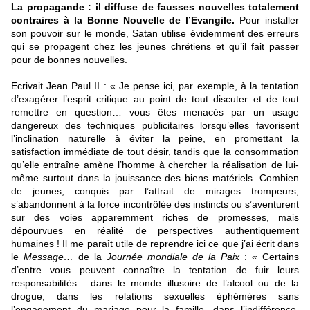
La propagande
: il diffuse de fausses nouvelles totalement
contraires à la Bonne Nouvelle de l’Evangile.
Pour installer
son pouvoir sur le monde, Satan utilise évidemment des erreurs
qui se propagent chez les jeunes chrétiens et qu’il fait passer
pour de bonnes nouvelles.
Ecrivait Jean Paul II : « Je pense ici, par exemple, à la tentation
d’exagérer l’esprit critique au point de tout discuter et de tout
remettre en question… vous êtes menacés par un usage
dangereux des techniques publicitaires lorsqu’elles favorisent
l’inclination naturelle à éviter la peine, en promettant la
satisfaction immédiate de tout désir, tandis que la consommation
qu’elle entraîne amène l’homme à chercher la réalisation de lui-
même surtout dans la jouissance des biens matériels. Combien
de jeunes, conquis par l’attrait de mirages trompeurs,
s’abandonnent à la force incontrôlée des instincts ou s’aventurent
sur des voies apparemment riches de promesses, mais
dépourvues en réalité de perspectives authentiquement
humaines ! Il me paraît utile de reprendre ici ce que j’ai écrit dans
le
Message…
de la
Journée mondiale de la Paix
: « Certains
d’entre vous peuvent connaître la tentation de fuir leurs
responsabilités : dans le monde illusoire de l’alcool ou de la
drogue, dans les relations sexuelles éphémères sans
l’engagement du mariage pour la famille, dans l’indifférence,