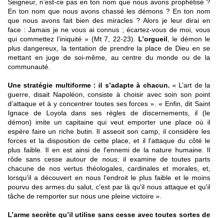
Seigneur, n’est-ce pas en ton nom que nous avons prophétisé ?
En ton nom que nous avons chassé les démons ? En ton nom
que nous avons fait bien des miracles ? Alors je leur dirai en
face : Jamais je ne vous ai connus ; écartez-vous de moi, vous
qui commettez l’iniquité » (Mt 7, 22-23).
L’orgueil
, le démon le
plus dangereux, la tentation de prendre la place de Dieu en se
mettant en juge de soi-même, au centre du monde ou de la
communauté.
Une stratégie multiforme
: il s’adapte à chacun.
« L’art de la
guerre, disait Napoléon, consiste à choisir avec soin son point
d’attaque et à y concentrer toutes ses forces ». « Enfin, dit Saint
Ignace de Loyola dans ses règles de discernements, il (le
démon) imite un capitaine qui veut emporter une place où il
espère faire un riche butin. Il asseoit son camp, il considère les
forces et la disposition de cette place, et il l'attaque du côté le
plus faible. Il en est ainsi de l'ennemi de la nature humaine. Il
rôde sans cesse autour de nous; il examine de toutes parts
chacune de nos vertus théologales, cardinales et morales, et,
lorsqu'il a découvert en nous l'endroit le plus faible et le moins
pourvu des armes du salut, c'est par là qu'il nous attaque et qu'il
tâche de remporter sur nous une pleine victoire ».
L’arme secrète
qu’il utilise sans cesse avec toutes sortes de