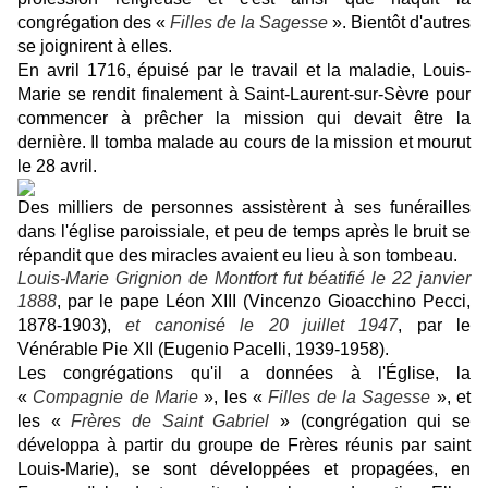
congrégation des «
Filles de la Sagesse
». Bientôt d'autres
se joignirent à elles.
En avril 1716, épuisé par le travail et la maladie, Louis-
Marie se rendit finalement à Saint-Laurent-sur-Sèvre pour
commencer à prêcher la mission qui devait être la
dernière. Il tomba malade au cours de la mission et mourut
le 28 avril.
Des milliers de personnes assistèrent à ses funérailles
dans l'église paroissiale, et peu de temps après le bruit se
répandit que des miracles avaient eu lieu à son tombeau.
Louis-Marie Grignion de Montfort
fut béatifié le 22 janvier
1888
, par le pape Léon XIII (Vincenzo Gioacchino Pecci,
1878-1903),
et canonisé le 20 juillet 1947
, par le
Vénérable Pie XII (Eugenio Pacelli, 1939-1958).
Les congrégations qu'il a données à l'Église, la
«
Compagnie de Marie
», les «
Filles de la Sagesse
», et
les «
Frères de Saint Gabriel
» (congrégation qui se
développa à partir du groupe de Frères réunis par saint
Louis-Marie), se sont développées et propagées, en