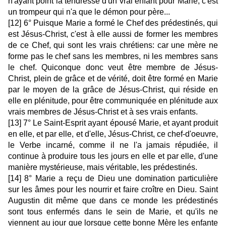
n'ayant point la tendresse d'un vrai enfant pour Marie, c'est
un trompeur qui n'a que le démon pour père...
[12] 6° Puisque Marie a formé le Chef des prédestinés, qui
est Jésus-Christ, c'est à elle aussi de former les membres
de ce Chef, qui sont les vrais chrétiens: car une mère ne
forme pas le chef sans les membres, ni les membres sans
le chef. Quiconque donc veut être membre de Jésus-
Christ, plein de grâce et de vérité, doit être formé en Marie
par le moyen de la grâce de Jésus-Christ, qui réside en
elle en plénitude, pour être communiquée en plénitude aux
vrais membres de Jésus-Christ et à ses vrais enfants.
[13] 7° Le Saint-Esprit ayant épousé Marie, et ayant produit
en elle, et par elle, et d'elle, Jésus-Christ, ce chef-d'oeuvre,
le Verbe incarné, comme il ne l'a jamais répudiée, il
continue à produire tous les jours en elle et par elle, d'une
manière mystérieuse, mais véritable, les prédestinés.
[14] 8° Marie a reçu de Dieu une domination particulière
sur les âmes pour les nourrir et faire croître en Dieu. Saint
Augustin dit même que dans ce monde les prédestinés
sont tous enfermés dans le sein de Marie, et qu'ils ne
viennent au jour que lorsque cette bonne Mère les enfante