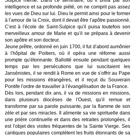
Sulpice même. Dans ce séminaire, où il brilla par son
intelligence et sa profonde piété, on ne comprit pas assez
les vues de Dieu sur lui. Dieu le permit ainsi pour le former
à l'amour de la Croix, dont il devait être l'apôtre passionné.
C'est à l'école de Saint-Sulpice qu'il puisa toutefois son
merveilleux amour de Marie et qu'il se prépara à devenir
son apôtre et son docteur.
Jeune prêtre, ordonné en juin 1700, il fut d'abord aumônier
à l'hôpital de Poitiers, où il opéra une réforme aussi
prompte qu'étonnante. Ballotté ensuite pendant quelques
temps par les persécutions que lui suscitaient les
Jansénistes, il se rendit à Rome en vue de s'offrir au Pape
pour les missions étrangères, et il reçut du Souverain
Pontife l'ordre de travailler à l'évangélisation de la France.
Dès lors, pendant dix ans, il va de missions en missions,
dans plusieurs diocèses de l'Ouest, qu'il remue et
transforme par sa parole puissante, par la flamme de son
zèle et par ses miracles. Il alimente sa vie spirituelle dans
une prière continuelle et dans des retraites prolongées, il
est l'objet des visites fréquentes de la Sainte Vierge. Ses
cantiques populaires complètent les fruits étonnants de sa