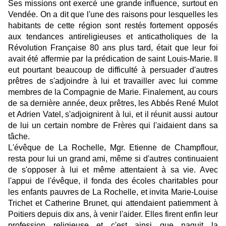
Ses missions ont exercé une grande influence, surtout en
Vendée. On a dit que l'une des raisons pour lesquelles les
habitants de cette région sont restés fortement opposés
aux tendances antireligieuses et anticatholiques de la
Révolution Française 80 ans plus tard, était que leur foi
avait été affermie par la prédication de saint Louis-Marie. Il
eut pourtant beaucoup de difficulté à persuader d'autres
prêtres de s'adjoindre à lui et travailler avec lui comme
membres de la Compagnie de Marie. Finalement, au cours
de sa dernière année, deux prêtres, les Abbés René Mulot
et Adrien Vatel, s'adjoignirent à lui, et il réunit aussi autour
de lui un certain nombre de Frères qui l'aidaient dans sa
tâche.
L'évêque de La Rochelle, Mgr. Etienne de Champflour,
resta pour lui un grand ami, même si d'autres continuaient
de s'opposer à lui et même attentaient à sa vie. Avec
l'appui de l'évêque, il fonda des écoles charitables pour
les enfants pauvres de La Rochelle, et invita Marie-Louise
Trichet et Catherine Brunet, qui attendaient patiemment à
Poitiers depuis dix ans, à venir l'aider. Elles firent enfin leur
profession religieuse et c'est ainsi que naquit la