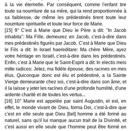
à la vie éternelle. Par conséquent, comme l'enfant tire
toute sa nourriture de sa mère, qui la rend proportionnée à
sa faiblesse, de même les prédestinés tirent toute leur
nourriture spirituelle et toute leur force de Marie.
[15] 9° C'est à Marie que Dieu le Père a dit: "In Jacob
inhabita": Ma Fille, demeurez en Jacob, c'est-à-dire dans
mes prédestinés figurés par Jacob. C'est à Marie que Dieu
le Fils a dit: In Israel haereditare: Ma chère Mère, ayez
votre héritage en Israël, c'est-à-dire dans les prédestinés.
Enfin, c'est à Marie que le Saint-Esprit a dit: In electis meis
mitte radices: Jetez, ma fidèle épouse, des racines en mes
élus. Quiconque donc est élu et prédestiné, a la Sainte
Vierge demeurante chez soi, c'est-à-dire dans son âme, et
il la laisse y jeter les racines d'une profonde humilité, d'une
ardente charité et de toutes les vertus...
[16] 10° Marie est appelée par saint Augustin, et est, en
effet, le monde vivant de Dieu, forma Dei, c'est-à-dire que
c'est en elle seule que Dieu [fait] homme a été formé au
naturel, sans qu'il lui manque aucun trait de la Divinité, et
c'est aussi en elle seule que l'homme peut être formé en