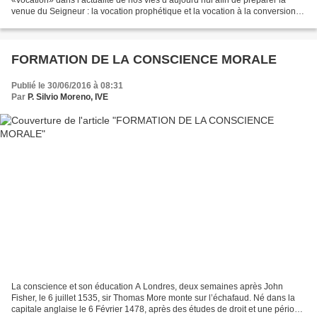
«vocation» dans l’actualité de nos vies d’aujourd’hui afin de préparer la
venue du Seigneur : la vocation prophétique et la vocation à la conversion.
1. Vocation prophétique : nous avons...
FORMATION DE LA CONSCIENCE MORALE
Publié le 30/06/2016 à 08:31
Par
P. Silvio Moreno, IVE
La conscience et son éducation A Londres, deux semaines après John
Fisher, le 6 juillet 1535, sir Thomas More monte sur l’échafaud. Né dans la
capitale anglaise le 6 Février 1478, après des études de droit et une période