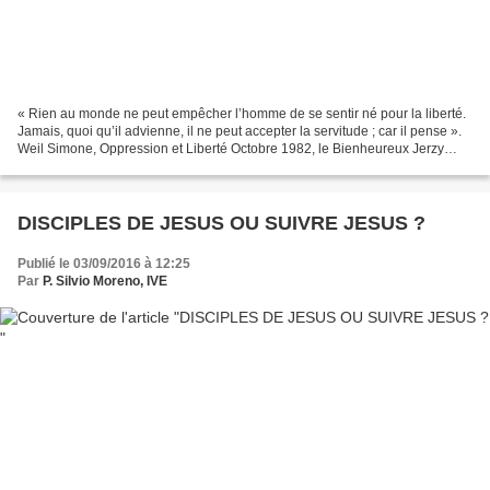
« Rien au monde ne peut empêcher l’homme de se sentir né pour la liberté.
Jamais, quoi qu’il advienne, il ne peut accepter la servitude ; car il pense ».
Weil Simone, Oppression et Liberté Octobre 1982, le Bienheureux Jerzy
Popieluszko, martyr de la véritable...
DISCIPLES DE JESUS OU SUIVRE JESUS ?
Publié le 03/09/2016 à 12:25
Par
P. Silvio Moreno, IVE