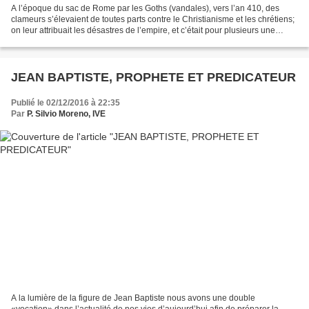
A l’époque du sac de Rome par les Goths (vandales), vers l’an 410, des
clameurs s’élevaient de toutes parts contre le Christianisme et les chrétiens;
on leur attribuait les désastres de l’empire, et c’était pour plusieurs une
occasion de scandale. Les...
JEAN BAPTISTE, PROPHETE ET PREDICATEUR
Publié le 02/12/2016 à 22:35
Par
P. Silvio Moreno, IVE
A la lumière de la figure de Jean Baptiste nous avons une double