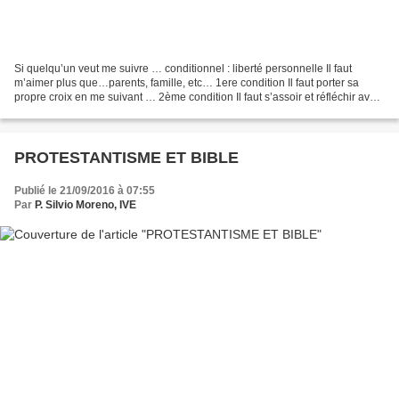
Si quelqu’un veut me suivre … conditionnel : liberté personnelle Il faut
m’aimer plus que…parents, famille, etc… 1ere condition Il faut porter sa
propre croix en me suivant … 2ème condition Il faut s’assoir et réfléchir avant
d’entrer en combat…3ème condition...
PROTESTANTISME ET BIBLE
Publié le 21/09/2016 à 07:55
Par
P. Silvio Moreno, IVE