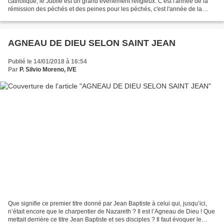
catholique, le Jubilé est un grand événement religieux. C'est l'année de la
rémission des péchés et des peines pour les péchés, c'est l'année de la
réconciliation entre les...
AGNEAU DE DIEU SELON SAINT JEAN
Publié le 14/01/2018 à 16:54
Par
P. Silvio Moreno, IVE
Que signifie ce premier titre donné par Jean Baptiste à celui qui, jusqu’ici,
n’était encore que le charpentier de Nazareth ? Il est l’Agneau de Dieu ! Que
mettait derrière ce titre Jean Baptiste et ses disciples ? Il faut évoquer le