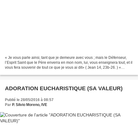
« Je vous parle ainsi, tant que je demeure avec vous ; mais le Défenseur,
l’Esprit Saint que le Père enverra en mon nom, lui, vous enseignera tout, et il
vous fera souvenir de tout ce que je vous ai dit» ( Jean 14, 23b-26. ) «
Soudain un bruit survint...
ADORATION EUCHARISTIQUE (SA VALEUR)
Publié le 28/05/2016 à 08:57
Par
P. Silvio Moreno, IVE