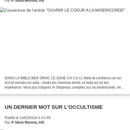
Par
P. Silvio Moreno, IVE
DANS LA BIBLE BEN SIRAC LE SAGE CH 2,6-11 Mets ta confiance en lui,
et il te viendra en aide ; rends tes chemins droits, et mets en lui ton
espérance. Vous qui craignez le Seigneur, comptez sur sa miséricorde, ne
vous écartez pas du chemin, de peur de...
UN DERNIER MOT SUR L'OCCULTISME
Publié le 14/03/2016 à 21:45
Par
P. Silvio Moreno, IVE