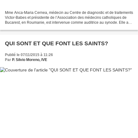
Mme Anca-Maria Cernea, médecin au Centre de diagnostic et de traitements
Victor-Babes et présidente de l’Association des médecins catholiques de
Bucarest, en Roumanie, est intervenue comme auditrice au synode. Elle a
notamment salué l’héroïsme de ses...
QUI SONT ET QUE FONT LES SAINTS?
Publié le 07/11/2015 à 11:26
Par
P. Silvio Moreno, IVE