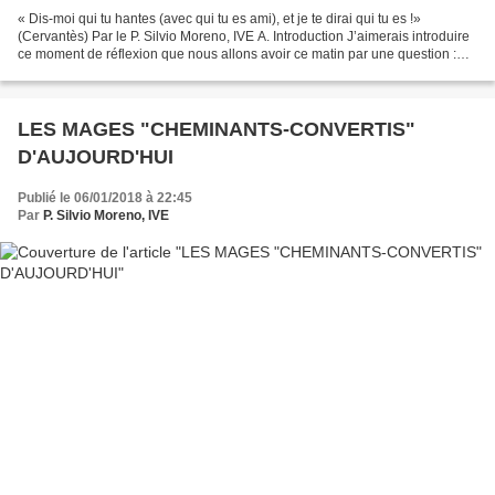
« Dis-moi qui tu hantes (avec qui tu es ami), et je te dirai qui tu es !»
(Cervantès) Par le P. Silvio Moreno, IVE A. Introduction J’aimerais introduire
ce moment de réflexion que nous allons avoir ce matin par une question :
qu’est-ce qui, à votre avis,...
LES MAGES "CHEMINANTS-CONVERTIS"
D'AUJOURD'HUI
Publié le 06/01/2018 à 22:45
Par
P. Silvio Moreno, IVE