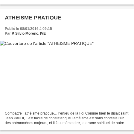
contexte juif pour...
ATHEISME PRATIQUE
Publié le 08/01/2016 à 09:15
Par
P. Silvio Moreno, IVE
Combattre l’athéisme pratique… l’enjeu de la Foi Comme bien le disait saint
Jean Paul II, il est facile de constater que l’athéisme est sans conteste l’un
des phénomènes majeurs, et il faut même dire, le drame spirituel de notre
temps. Aujourd’hui, nous...