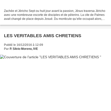
Zachée et Jéricho Sept ou huit jour avant la passion, Jésus traversa Jéricho
avec une nombreuse escorte de disciples et de pèlerins. La cite de Palmes
avait changé de place depuis Josué. Du monticule qu’elle occupait alors,
près de la fontaine dite d’Elisée,...
LES VERITABLES AMIS CHRETIENS
Publié le 16/12/2016 à 12:09
Par
P. Silvio Moreno, IVE