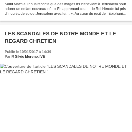
Saint Matthieu nous raconte que des mages d’Orient vient à Jérusalem pour
adorer un enfant nouveau-né : « En apprenant cela … le Roi Hérode fut pris
d’inquiétude et tout Jérusalem avec lui… ». Au cœur du récit de l’Epiphanie,
Matthieu propose deux attitudes...
LES SCANDALES DE NOTRE MONDE ET LE
REGARD CHRETIEN
Publié le 10/01/2017 à 14:39
Par
P. Silvio Moreno, IVE