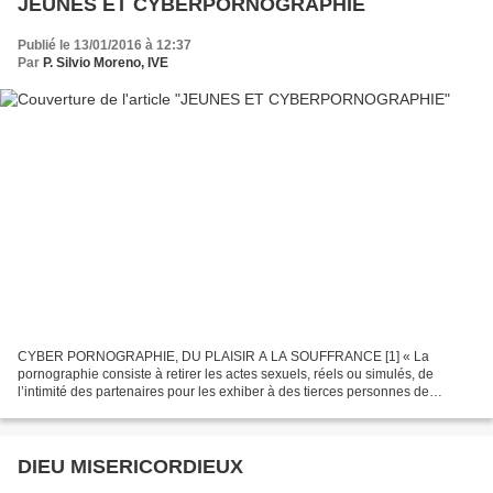
JEUNES ET CYBERPORNOGRAPHIE
Publié le 13/01/2016 à 12:37
Par
P. Silvio Moreno, IVE
CYBER PORNOGRAPHIE, DU PLAISIR A LA SOUFFRANCE [1] « La
pornographie consiste à retirer les actes sexuels, réels ou simulés, de
l’intimité des partenaires pour les exhiber à des tierces personnes de
manière délibérée » [2] . Aussi « on entend par pornographie,...
DIEU MISERICORDIEUX