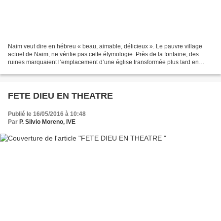
Naim veut dire en hébreu « beau, aimable, délicieux ». Le pauvre village
actuel de Naim, ne vérifie pas cette étymologie. Près de la fontaine, des
ruines marquaient l’emplacement d’une église transformée plus tard en
mosquée. Les Franciscains de Terre...
FETE DIEU EN THEATRE
Publié le 16/05/2016 à 10:48
Par
P. Silvio Moreno, IVE