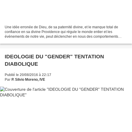
Une idée erronée de Dieu, de sa paternité divine, et le manque total de
confiance en sa divine Providence qui régule le monde entier et les
évènements de notre vie, peut déclencher en nous des comportements
magiques, superstitieux, occultes, ésotériques,...
IDEOLOGIE DU "GENDER" TENTATION
DIABOLIQUE
Publié le 20/08/2016 à 22:17
Par
P. Silvio Moreno, IVE