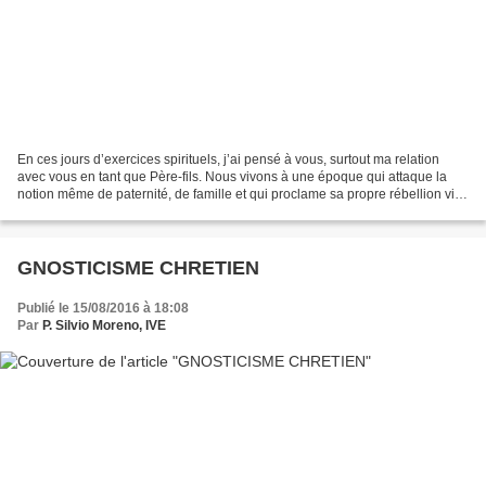
En ces jours d’exercices spirituels, j’ai pensé à vous, surtout ma relation
avec vous en tant que Père-fils. Nous vivons à une époque qui attaque la
notion même de paternité, de famille et qui proclame sa propre rébellion vis-
à-vis de l’autorité paternelle....
GNOSTICISME CHRETIEN
Publié le 15/08/2016 à 18:08
Par
P. Silvio Moreno, IVE