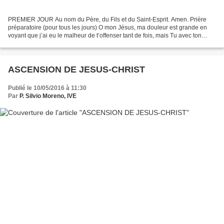
PREMIER JOUR Au nom du Père, du Fils et du Saint-Esprit. Amen. Prière
préparatoire (pour tous les jours) O mon Jésus, ma douleur est grande en
voyant que j’ai eu le malheur de t’offenser tant de fois, mais Tu avec ton
cœur de Père m’as non seulement pardonné...
ASCENSION DE JESUS-CHRIST
Publié le 10/05/2016 à 11:30
Par
P. Silvio Moreno, IVE