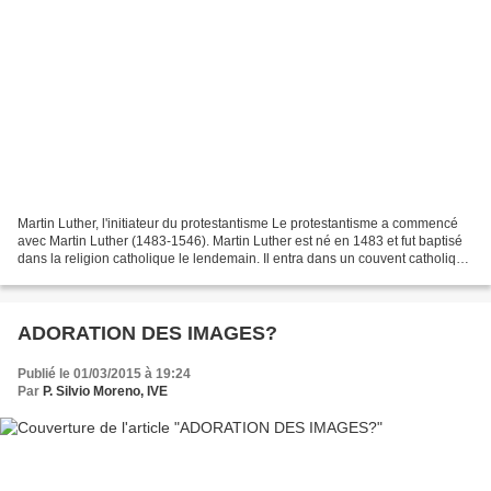
Martin Luther, l'initiateur du protestantisme Le protestantisme a commencé
avec Martin Luther (1483-1546). Martin Luther est né en 1483 et fut baptisé
dans la religion catholique le lendemain. Il entra dans un couvent catholique
des Augustins en 1505,...
ADORATION DES IMAGES?
Publié le 01/03/2015 à 19:24
Par
P. Silvio Moreno, IVE