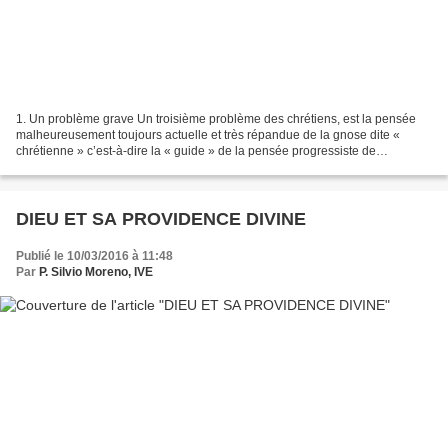
1. Un problème grave Un troisième problème des chrétiens, est la pensée
malheureusement toujours actuelle et très répandue de la gnose dite «
chrétienne » c’est-à-dire la « guide » de la pensée progressiste de
beaucoup de théologiens et de laïques. Le...
DIEU ET SA PROVIDENCE DIVINE
Publié le 10/03/2016 à 11:48
Par
P. Silvio Moreno, IVE