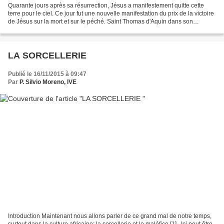
Quarante jours après sa résurrection, Jésus a manifestement quitte cette
terre pour le ciel. Ce jour fut une nouvelle manifestation du prix de la victoire
de Jésus sur la mort et sur le péché. Saint Thomas d'Aquin dans son
commentaire au CREDO ecrit:...
LA SORCELLERIE
Publié le 16/11/2015 à 09:47
Par
P. Silvio Moreno, IVE
Introduction Maintenant nous allons parler de ce grand mal de notre temps,
surtout dans la culture africaine: la sorcellerie et le maléfice [1] . Ici peut être