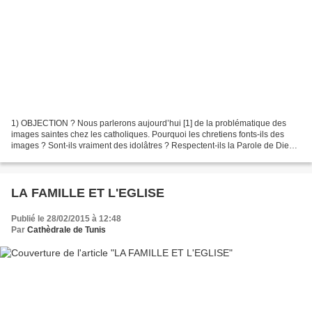
1) OBJECTION ? Nous parlerons aujourd’hui [1] de la problématique des
images saintes chez les catholiques. Pourquoi les chretiens fonts-ils des
images ? Sont-ils vraiment des idolâtres ? Respectent-ils la Parole de Dieu
par rapport à ce point-là ? En...
LA FAMILLE ET L'EGLISE
Publié le 28/02/2015 à 12:48
Par
Cathèdrale de Tunis