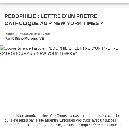
sont tous les deux des prêtres sans...
PEDOPHILIE : LETTRE D’UN PRETRE
CATHOLIQUE AU « NEW YORK TIMES »
Publié le 29/04/2016 à 17:06
Par
P. Silvio Moreno, IVE
Le quotidien américain New York Times n'a pas daigné publier ce courrier
qui a été repris par le site argentin "Enfoques Positivos" avec un succès
phénoménal... Cher frère journaliste, Je suis un simple prêtre catholique. Je