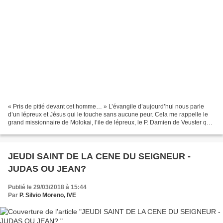
« Pris de pitié devant cet homme… » L’évangile d’aujourd’hui nous parle
d’un lépreux et Jésus qui le touche sans aucune peur. Cela me rappelle le
grand missionnaire de Molokai, l’ile de lépreux, le P. Damien de Veuster qui
passa 16 ans de sa vie auprès...
JEUDI SAINT DE LA CENE DU SEIGNEUR -
JUDAS OU JEAN?
Publié le 29/03/2018 à 15:44
Par
P. Silvio Moreno, IVE