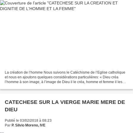
La création de l’homme Nous suivons le Catéchisme de l’Eglise catholique
et nous en ajoutons quelques considérations particulières: « Dieu créa
l’homme à son image, à l’image de Dieu il le créa, homme et femme il les
créa » (Gn 1, 27). L’homme tient une...
CATECHESE SUR LA VIERGE MARIE MERE DE
DIEU
Publié le 03/02/2018 à 08:23
Par
P. Silvio Moreno, IVE