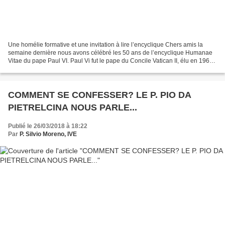
Une homélie formative et une invitation à lire l’encyclique Chers amis la
semaine dernière nous avons célébré les 50 ans de l’encyclique Humanae
Vitae du pape Paul VI. Paul Vi fut le pape du Concile Vatican II, élu en 1963
il est décédé en 1978. Il a...
COMMENT SE CONFESSER? LE P. PIO DA
PIETRELCINA NOUS PARLE...
Publié le 26/03/2018 à 18:22
Par
P. Silvio Moreno, IVE