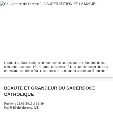
Introduction Nous voulons commencer ces pages par un thème très délicat
et malheureusement très répandu chez les chrétiens catholiques et chez les
protestants (ou réveillés) : la superstition, la magie et la spiritualité sensible
[1] . Notre but dans...
BEAUTE ET GRANDEUR DU SACERDOCE
CATHOLIQUE
Publié le 18/03/2017 à 18:49
Par
P. Silvio Moreno, IVE