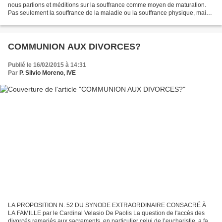
nous parlions et méditions sur la souffrance comme moyen de maturation.
Pas seulement la souffrance de la maladie ou la souffrance physique, mais
plutôt la souffrance qui vient de faire...
COMMUNION AUX DIVORCES?
Publié le 16/02/2015 à 14:31
Par
P. Silvio Moreno, IVE
LA PROPOSITION N. 52 DU SYNODE EXTRAORDINAIRE CONSACRÉ À
LA FAMILLE par le Cardinal Velasio De Paolis La question de l'accès des
divorcés remariés aux sacrements, en particulier celui de l’eucharistie, a fait