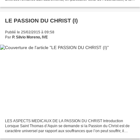
l’objet de réflexions pendant le synode extraordinaire...
LE PASSION DU CHRIST (I)
Publié le 25/02/2015 à 09:58
Par
P. Silvio Moreno, IVE
LES ASPECTS MEDICAUX DE LA PASSION DU CHRIST Introduction
Lorsque Saint Thomas d’Aquin se demande si la Passion du Christ est de
caractère universel par rapport aux souffrances que l’on peut souffrir, il
répond [1] : «Les souffrances humaines peuvent...