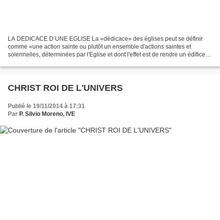
LA DEDICACE D’UNE EGLISE La «dédicace» des églises peut se définir
comme «une action sainte ou plutôt un ensemble d'actions saintes et
solennelles, déterminées par l'Eglise et dont l'effet est de rendre un édifice,
sacré de profane qu'il était, dédié...
CHRIST ROI DE L'UNIVERS
Publié le 19/11/2014 à 17:31
Par
P. Silvio Moreno, IVE