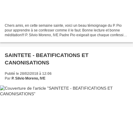
Chers amis, en cette semaine sainte, voici un beau témoignage du P. Pio
pour apprendre à se confesser comme il le faut. Bonne lecture et bonne
méditation!!! P. Silvio Moreno, IVE Padre Pio exigeait que chaque confession
fût une véritable conversion. Il...
SAINTETE - BEATIFICATIONS ET
CANONISATIONS
Publié le 28/02/2018 à 12:06
Par
P. Silvio Moreno, IVE