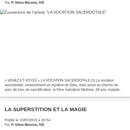
Par
P. Silvio Moreno, IVE
« VENEZ ET VOYEZ » LA VOCATION SACERDOTALE [1] La vocation
sacerdotale: certainement un mystère de Dieu, mais aussi un chemin de
paix, de joie, de sanctification: le Père Salvatore Mellone, 38 ans, malade
d’un cancer à l’œsophage et en fasse terminale,...
LA SUPERSTITION ET LA MAGIE
Publié le 16/07/2015 à 20:54
Par
P. Silvio Moreno, IVE