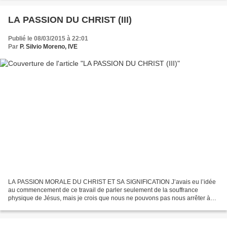
LA PASSION DU CHRIST (III)
Publié le 08/03/2015 à 22:01
Par
P. Silvio Moreno, IVE
LA PASSION MORALE DU CHRIST ET SA SIGNIFICATION J’avais eu l’idée
au commencement de ce travail de parler seulement de la souffrance
physique de Jésus, mais je crois que nous ne pouvons pas nous arrêter à
cet aspect-là, sans parler des souffrances morales...