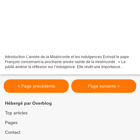
Introduction L’année de la Miséricorde et les indulgences Ecrivait le pape
François concernant la prochaine année sainte de la miséricorde : « Le
jubilé amène la réflexion sur l’indulgence. Elle revêt une importance
particulière au cours de cette Année...
< Page précédente
Page suivante >
Hébergé par Overblog
Top articles
Pages
Contact