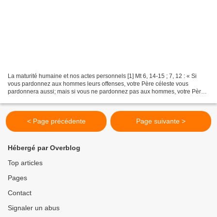
La maturité humaine et nos actes personnels [1] Mt 6, 14-15 ; 7, 12 : « Si
vous pardonnez aux hommes leurs offenses, votre Père céleste vous
pardonnera aussi; mais si vous ne pardonnez pas aux hommes, votre Père
ne vous pardonnera pas non plus vos offenses....
< Page précédente
Page suivante >
Hébergé par Overblog
Top articles
Pages
Contact
Signaler un abus