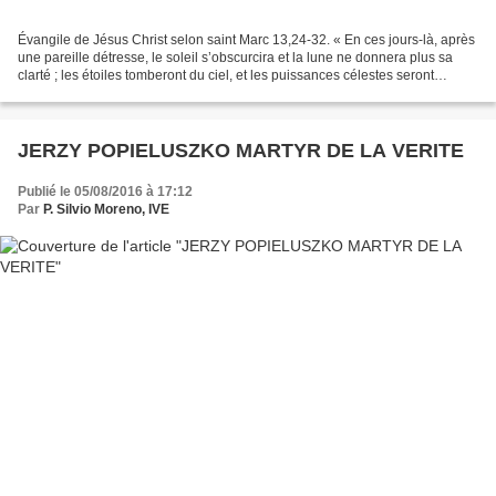
Évangile de Jésus Christ selon saint Marc 13,24-32. « En ces jours-là, après
une pareille détresse, le soleil s’obscurcira et la lune ne donnera plus sa
clarté ; les étoiles tomberont du ciel, et les puissances célestes seront
ébranlées. Alors on verra...
JERZY POPIELUSZKO MARTYR DE LA VERITE
Publié le 05/08/2016 à 17:12
Par
P. Silvio Moreno, IVE