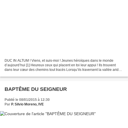
DUC IN ALTUM ! Viens, et suis-moi ! Jeunes héroïques dans le monde
d’aujourd’hui [1] Heureux ceux qui placent en toi leur appui ! Ils trouvent
dans leur cœur des chemins tout tracés Lorsqu’ils traversent la vallée aride,
ils la transforment en un lieu...
BAPTÊME DU SEIGNEUR
Publié le 08/01/2015 à 12:30
Par
P. Silvio Moreno, IVE