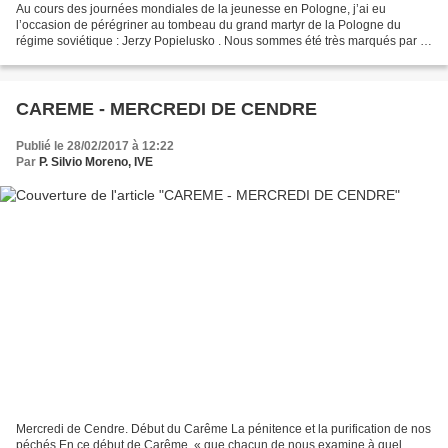
Au cours des journées mondiales de la jeunesse en Pologne, j’ai eu
l’occasion de pérégriner au tombeau du grand martyr de la Pologne du
régime soviétique : Jerzy Popielusko . Nous sommes été très marqués par la
figure de ce prêtre, vicaire de paroisse...
CAREME - MERCREDI DE CENDRE
Publié le 28/02/2017 à 12:22
Par
P. Silvio Moreno, IVE
Mercredi de Cendre. Début du Carême La pénitence et la purification de nos
péchés En ce début de Carême, « que chacun de nous examine à quel