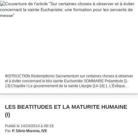
INSTRUCTION Redemptionis Sacramentum sur certaines choses à observer
et à éviter concernant la très sainte Eucharistie SOMMAIRE Préambule [1-
13] Chapitre I Le gouvernement de la sainte Liturgie [14-18] 1. L’Évêque
diocésain, grand prêtre de son troupeau...
LES BEATITUDES ET LA MATURITE HUMAINE
(I)
Publié le 14/10/2014 à 08:19
Par
P. Silvio Moreno, IVE