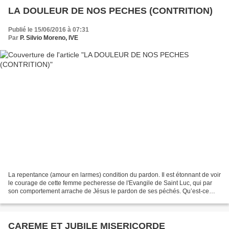
LA DOULEUR DE NOS PECHES (CONTRITION)
Publié le 15/06/2016 à 07:31
Par
P. Silvio Moreno, IVE
La repentance (amour en larmes) condition du pardon. Il est étonnant de voir
le courage de cette femme pecheresse de l'Evangile de Saint Luc, qui par
son comportement arrache de Jésus le pardon de ses péchés. Qu’est-ce
qu’elle fait ? Elle se met à ses...
CAREME ET JUBILE MISERICORDE