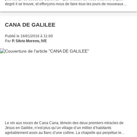
degré il se trouve, et efforçons-nous de faire tous les jours de nouveaux
progrès, car ce n’est qu’en nous avançant...
CANA DE GALILEE
Publié le 16/01/2016 à 11:00
Par
P. Silvio Moreno, IVE
Le vin aux noces de Cana Cana, témoin des deux premiers miracles de
Jésus en Galilée, n’est plus qu’un village d’un millier d’habitants
agréablement assis au flanc d’une colline. La chapelle qui perpétue le