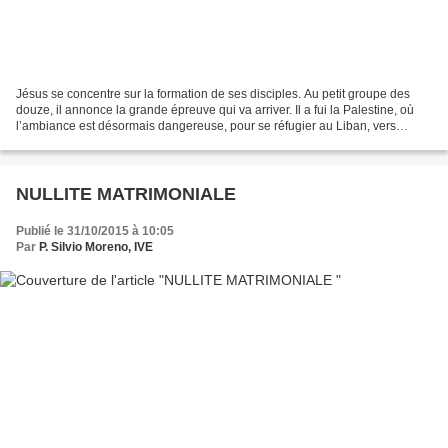
Jésus se concentre sur la formation de ses disciples. Au petit groupe des
douze, il annonce la grande épreuve qui va arriver. Il a fui la Palestine, où
l’ambiance est désormais dangereuse, pour se réfugier au Liban, vers
Césarée de Philippe. Là, à l’écart...
NULLITE MATRIMONIALE
Publié le 31/10/2015 à 10:05
Par
P. Silvio Moreno, IVE