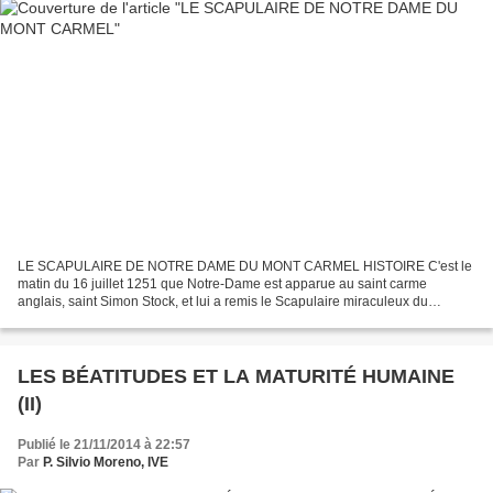
LE SCAPULAIRE DE NOTRE DAME DU MONT CARMEL HISTOIRE C'est le
matin du 16 juillet 1251 que Notre-Dame est apparue au saint carme
anglais, saint Simon Stock, et lui a remis le Scapulaire miraculeux du
Carmel. Saint Simon Stock était, dans ce temps-là, supérieur...
LES BÉATITUDES ET LA MATURITÉ HUMAINE
(II)
Publié le 21/11/2014 à 22:57
Par
P. Silvio Moreno, IVE