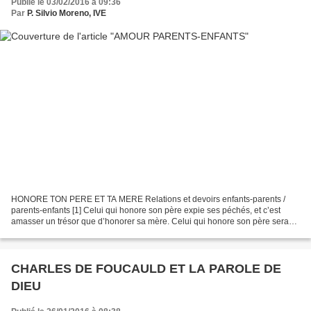
Publié le 03/02/2016 à 09:36
Par
P. Silvio Moreno, IVE
HONORE TON PERE ET TA MERE Relations et devoirs enfants-parents /
parents-enfants [1] Celui qui honore son père expie ses péchés, et c’est
amasser un trésor que d’honorer sa mère. Celui qui honore son père sera
réjoui par ses enfants, et il sera exaucé...
CHARLES DE FOUCAULD ET LA PAROLE DE
DIEU