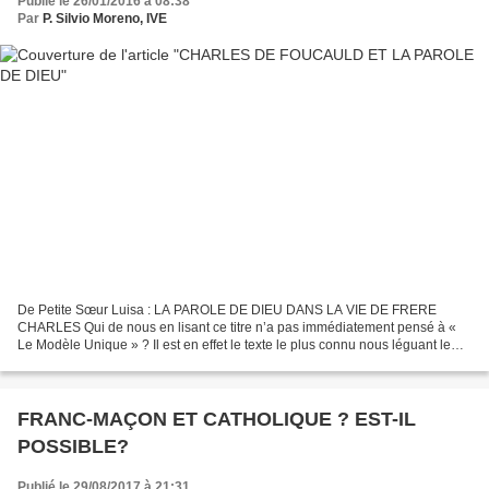
Publié le 26/01/2016 à 08:38
Par
P. Silvio Moreno, IVE
De Petite Sœur Luisa : LA PAROLE DE DIEU DANS LA VIE DE FRERE
CHARLES Qui de nous en lisant ce titre n’a pas immédiatement pensé à «
Le Modèle Unique » ? Il est en effet le texte le plus connu nous léguant le
respect et l’attachement de frère Charles...
FRANC-MAÇON ET CATHOLIQUE ? EST-IL
POSSIBLE?
Publié le 29/08/2017 à 21:31