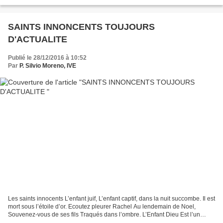
souvenir du premier miracle occupe le site d’une...
SAINTS INNONCENTS TOUJOURS
D'ACTUALITE
Publié le 28/12/2016 à 10:52
Par
P. Silvio Moreno, IVE
Les saints innocents L’enfant juif, L’enfant captif, dans la nuit succombe. Il est
mort sous l’étoile d’or. Ecoutez pleurer Rachel Au lendemain de Noel,
Souvenez-vous de ses fils Traqués dans l’ombre. L’Enfant Dieu Est l’un
d’entre eux, Et les hommes...