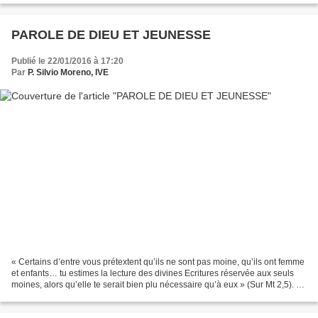
PAROLE DE DIEU ET JEUNESSE
Publié le 22/01/2016 à 17:20
Par
P. Silvio Moreno, IVE
« Certains d’entre vous prétextent qu’ils ne sont pas moine, qu’ils ont femme
et enfants… tu estimes la lecture des divines Ecritures réservée aux seuls
moines, alors qu’elle te serait bien plu nécessaire qu’à eux » (Sur Mt 2,5). «
A la maison, dressez...